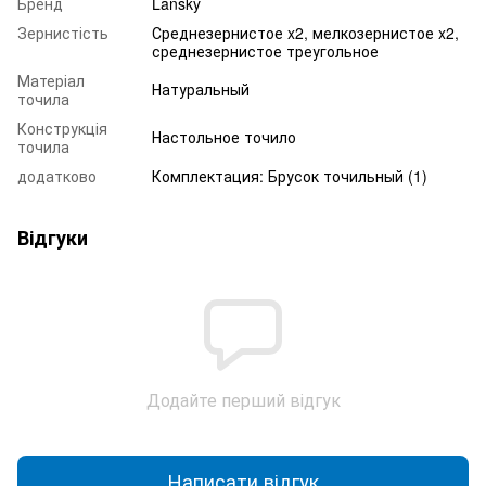
Бренд
Lansky
Зернистість
Среднезернистое x2, мелкозернистое x2,
среднезернистое треугольное
Матеріал
Натуральный
точила
Конструкція
Настольное точило
точила
додатково
Комплектация: Брусок точильный (1)
Відгуки
Додайте перший відгук
Написати відгук