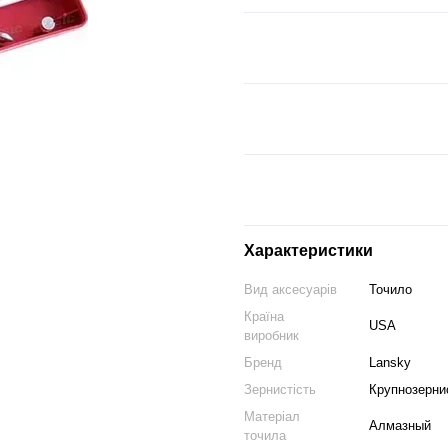
Характеристики
Вид аксесуарів
Точило
Країна
USA
виробник
Бренд
Lansky
Зернистість
Крупнозерни
Матеріал
Алмазный
точила