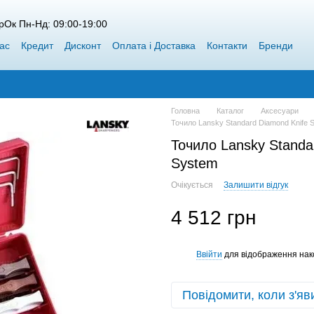
рОк Пн-Нд: 09:00-19:00
ас
Кредит
Дисконт
Оплата і Доставка
Контакти
Бренди
пт Siweida
Каталог
Блог
Переможці конкурсів від Воблерок
Головна
Каталог
Аксесуари
Точило Lansky Standard Diamond Knife 
Точило Lansky Standa
System
Очікується
Залишити відгук
4 512 грн
Ввійти
для відображення нак
%
Повідомити, коли з'яв