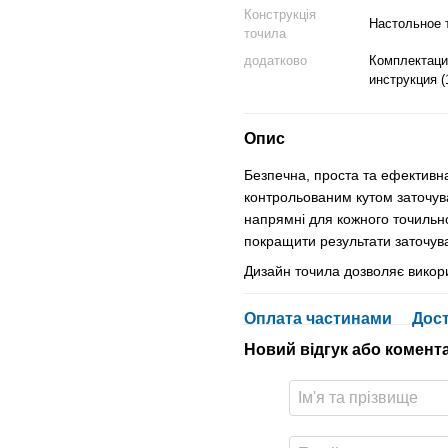
Конструкція
Настольное 
точила
додатково
Комплектация
инструкция (
Опис
Безпечна, проста та ефективна
контрольованим кутом заточува
напрямні для кожного точильн
покращити результати заточув
Дизайн точила дозволяє викори
Оплата частинами
Дос
Новий відгук або комент