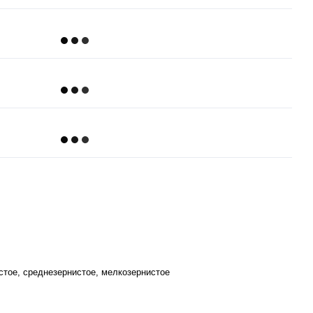
стое, среднезернистое, мелкозернистое