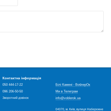
Контактна інформація
050 444-17-22
Білі Камені - ВоблерОк
096 206-50-50
Ми в Телеграм
info@voblerok.ua
Зворотний дзвінок
04070, м. Київ, вулиця Набережне