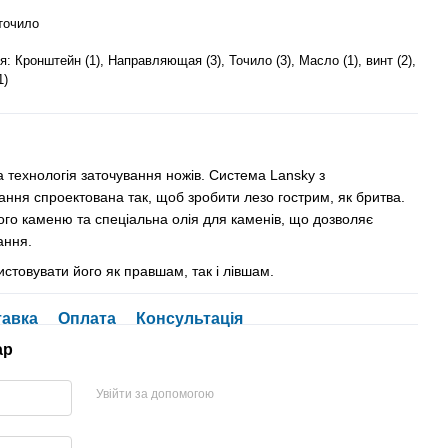
точило
: Кронштейн (1), Направляющая (3), Точило (3), Масло (1), винт (2),
1)
 технологія заточування ножів. Система Lansky з
ння спроектована так, щоб зробити лезо гострим, як бритва.
ого каменю та спеціальна олія для каменів, що дозволяє
ання.
стовувати його як правшам, так і лівшам.
тавка
Оплата
Консультація
ар
Увійти за допомогою