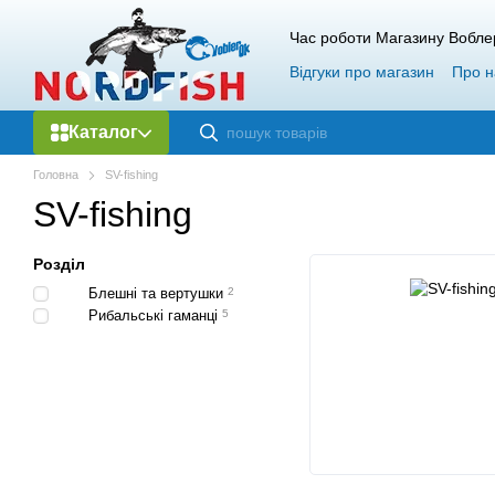
Перейти до основного контенту
Час роботи Магазину Вобле
Відгуки про магазин
Про н
Каталог
Головна
SV-fishing
SV-fishing
Розділ
Блешні та вертушки
2
Рибальські гаманці
5