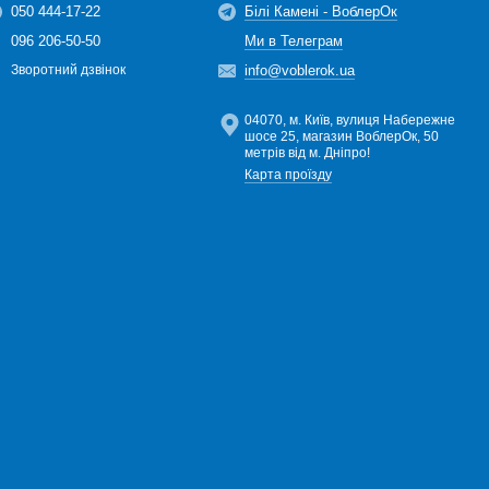
050 444-17-22
Білі Камені - ВоблерОк
096 206-50-50
Ми в Телеграм
info@voblerok.ua
Зворотний дзвінок
04070, м. Київ, вулиця Набережне
шосе 25, магазин ВоблерОк, 50
метрів від м. Дніпро!
Карта проїзду