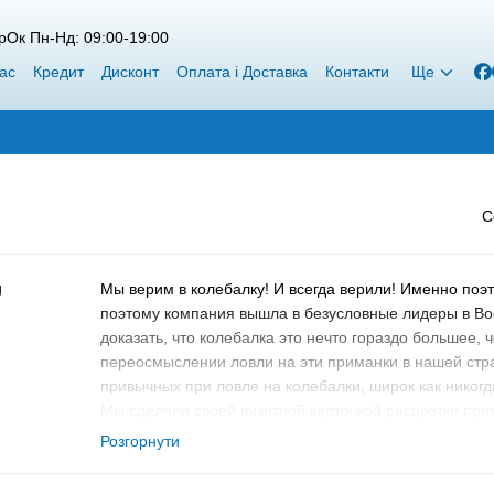
рОк Пн-Нд: 09:00-19:00
ас
Кредит
Дисконт
Оплата і Доставка
Контакти
Ще
С
Мы верим в колебалку! И всегда верили! Именно поэто
поэтому компания вышла в безусловные лидеры в Во
доказать, что колебалка это нечто гораздо большее,
переосмыслении ловли на эти приманки в нашей стра
привычных при ловле на колебалки, широк как никог
Мы сделали своей визитной карточкой расцветки при
исполнения. Это решение позволило SV Fishing Lur
Розгорнути
в мировые лидеры по количеству доступных расцвето
цветом, но и с фактурой покрытия, обеспечивая наш