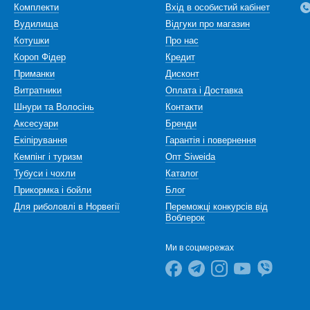
Комплекти
Вхід в особистий кабінет
Вудилища
Відгуки про магазин
Котушки
Про нас
Короп Фідер
Кредит
Приманки
Дисконт
Витратники
Оплата і Доставка
Шнури та Волосінь
Контакти
Аксесуари
Бренди
Екіпірування
Гарантія і повернення
Кемпінг і туризм
Опт Siweida
Тубуси і чохли
Каталог
Прикормка і бойли
Блог
Для риболовлі в Норвегії
Переможці конкурсів від
Воблерок
Ми в соцмережах