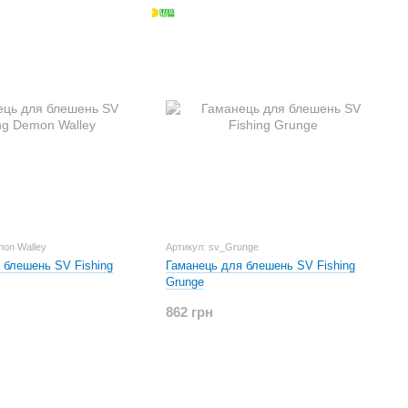
 на современном оборудовании, тщательно
различных условиях не вызывает никаких сомнений. Где бы
чке, будьте уверены в ассортименте SV Fishing Lures есть
ультатов!
mon Walley
Артикул: sv_Grunge
 блешень SV Fishing
Гаманець для блешень SV Fishing
Grunge
862 грн