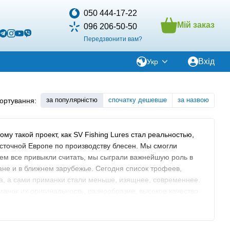
050 444-17-22
Мій заказ
096 206-50-50
Передзвонити вам?
Вхід
Укр
за популярністю
спочатку дешевше
за назвою
ортування:
му такой проект, как SV Fishing Lures стал реальностью,
сточной Европе по производству блесен. Мы смогли
 чем все привыкли считать, мы сыграли важнейшую роль в
не и в ближнем зарубежье. Сегодня список трофеев,
да, а сами приманки стали меньше, изящнее, современнее.
манок их оригинальность, разнообразие, высокое качество
es приобрести яркую индивидуальность и вывело компанию
к для металлических приманок. Мы работаем не только с
им приманкам недоступные ранее характеристики. SV