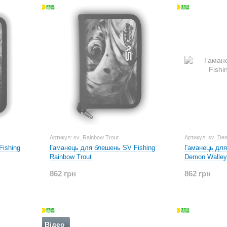
Fishing Lures предлагает рыболовам изготовленные
протестированные приманки, уловистость которых в 
вы ни рыбачили: на пруду, на море или на быстрой ре
блесны, которые помогут вам добиться наилучших рез
Артикул: sv_Rainbow Trout
Артикул: sv_De
ishing
Гаманець для блешень SV Fishing
Гаманець для
Rainbow Trout
Demon Walley
862 грн
862 грн
Відео