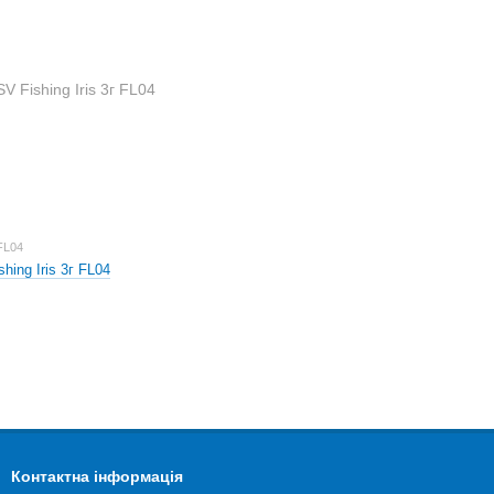
FL04
hing Iris 3г FL04
Контактна інформація