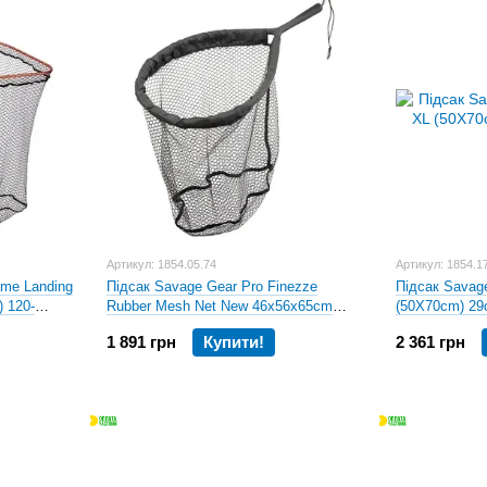
современная ловля щук.
Так же из Франции мы получили интересную информа
большого специалиста по рыбам, равно как и от мно
рыб. Результат действительно впечатляет!
Запущена новая линия инновационных мягких приман
действительно уникального состава, не содержащих
Удочки The Savage Gear Rod, которые вначале счита
признаны удочками «для настоящих мужчин» по свое
долговечность этих удочек признанных как «выбор э
материалами (сменными элементами), и модифицир
восхитительные воблеры, многофункциональные сумки
Артикул: 1854.05.74
Артикул: 1854.1
зарекомендует себя при ловле рыбы!
ame Landing
Підсак Savage Gear Pro Finezze
Підсак Savag
) 120-
Rubber Mesh Net New 46x56х65cm
(50X70cm) 2
плаваючий
1 891 грн
Купити!
2 361 грн