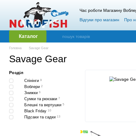
Перейти до основного контенту
Час роботи Магазину Вобле
Відгуки про магазин
Про н
Гарантія і повернення
О
Каталог
Головна
Savage Gear
Savage Gear
Розділ
Спінінги
9
Воблери
2
Знижки
6
Сумки та рюкзаки
7
Блешні та вертушки
5
Black Friday
10
Підсаки та садки
13