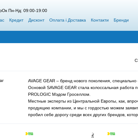
рОк Пн-Нд: 09:00-19:00
ас
Кредит
Дисконт
Оплата і Доставка
Контакти
Бренди
пт Siweida
Каталог
Блог
Переможці конкурсів від Воблерок
С
AVAGE GEAR – бренд нового поколения, специально
Основой SAVAGE GEAR стала колоссальная работа п
PROLOGIC Мэдом Гроселлом.
Местные эксперты из Центральной Европы, как, впро
продукцию компании, и мы с гордостью можем заявит
пробил себе дорогу среди всех других брендов, котор
Так именно в Скандинавии ловля хищной рыбы наибо
тесно сотрудничали с Дэвидом Люндквистом, одним и
Дэвид в течение последних нескольких лет занималс