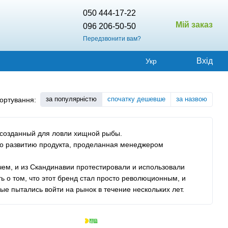
050 444-17-22
Мій заказ
096 206-50-50
Передзвонити вам?
Вхід
Укр
за популярністю
спочатку дешевше
за назвою
ортування:
 созданный для ловли хищной рыбы.
о развитию продукта, проделанная менеджером
чем, и из Скандинавии протестировали и использовали
ь о том, что этот бренд стал просто революционным, и
ые пытались войти на рынок в течение нескольких лет.
лее развита среди всех других видов рыболовства и мы
з самых известных специалистов по ловле щук в Щвеции,
я написание статей, основной темой которых стало