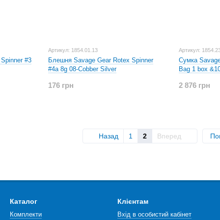
Артикул: 1854.01.13
Артикул: 1854.2
Spinner #3
Блешня Savage Gear Rotex Spinner
Сумка Savage 
#4a 8g 08-Cobber Silver
Bag 1 box &1
176 грн
2 876 грн
Назад
1
2
Вперед
По
Каталог
Клієнтам
Комплекти
Вхід в особистий кабінет