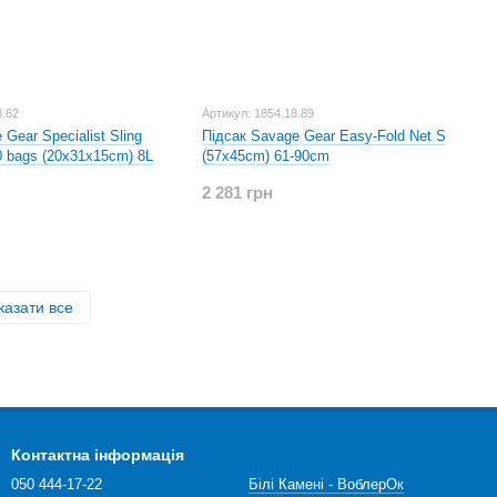
3.62
Артикул: 1854.18.89
Gear Specialist Sling
Підсак Savage Gear Easy-Fold Net S
0 bags (20x31x15cm) 8L
(57x45cm) 61-90cm
2 281 грн
казати все
Контактна інформація
050 444-17-22
Білі Камені - ВоблерОк