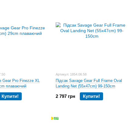
цию и восхитительные отзывы от мистера Дениса Кюро,
гих других людей, посвятивших свою жизнь ловле хищных
ок, пластиковых воблеров, джиговых составляющих,
 свинца, и абсолютно безопасных для окружающей среды.
лись довольно типичными в своей линейке, затем были
му дизайну и функциональности. Прочность и
кспертов», обусловливается высококачественными
ованным карбоновым волокном. Силиконовые приманки,
 и многое другое Вы оцените по достоинству и отлично
7.50
Артикул: 1854.06.58
e Gear Pro Finezze XL
Підсак Savage Gear Full Frame Oval
9cm плаваючий
Landing Net (55x47cm) 99-150cm
Купити!
2 797 грн
Купити!