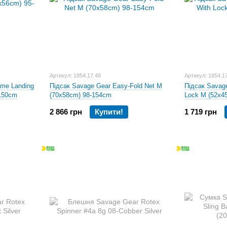
Артикул: 1854.17.48
Артикул: 1854.1
ame Landing
Підсак Savage Gear Easy-Fold Net M
Підсак Savage
-150cm
(70x58cm) 98-154cm
Lock M (52x4
2 866 грн
Купити!
1 719 грн