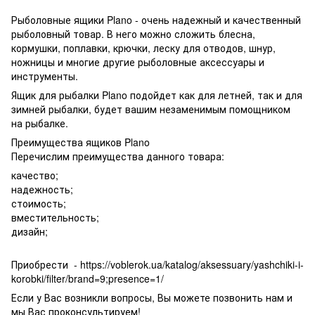
Рыболовные ящики Plano - очень надежный и качественный
рыболовный товар. В него можно сложить блесна,
кормушки, поплавки, крючки, леску для отводов, шнур,
ножницы и многие другие рыболовные аксессуары и
инструменты.
Ящик для рыбалки Plano подойдет как для летней, так и для
зимней рыбалки, будет вашим незаменимым помощником
на рыбалке.
Преимущества ящиков Plano
Перечислим преимущества данного товара:
качество;
надежность;
стоимость;
вместительность;
дизайн;
Приобрести - https://voblerok.ua/katalog/aksessuary/yashchiki-i-
korobki/filter/brand=9;presence=1/
Если у Вас возникли вопросы, Вы можете позвонить нам и
мы Вас проконсультируем!