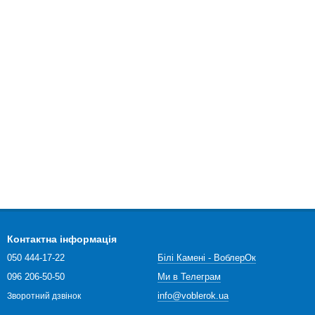
Контактна інформація
050 444-17-22
Білі Камені - ВоблерОк
096 206-50-50
Ми в Телеграм
info@voblerok.ua
Зворотний дзвінок