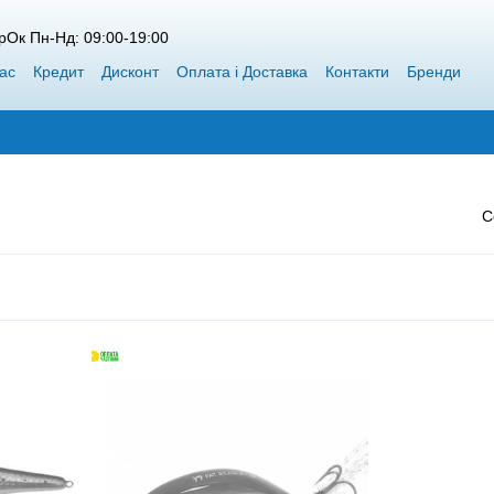
рОк Пн-Нд: 09:00-19:00
ас
Кредит
Дисконт
Оплата і Доставка
Контакти
Бренди
пт Siweida
Каталог
Блог
Переможці конкурсів від Воблерок
С