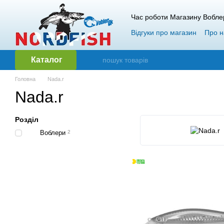
Перейти до основного контенту
Час роботи Магазину Вобле
Відгуки про магазин
Про н
Гарантія і повернення
О
Каталог
Головна
Nada.r
Nada.r
Розділ
Воблери
2