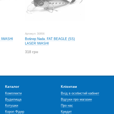
Артикул: 30856
S IWASHI
Воблер Nada. FAT BEAGLE (SS)
LASER IWASHI
318 грн
Каталог
Клієнтам
Комплекти
Вхід в особистий кабінет
Вудилища
Відгуки про магазин
Котушки
Про нас
Короп Фідер
Кредит