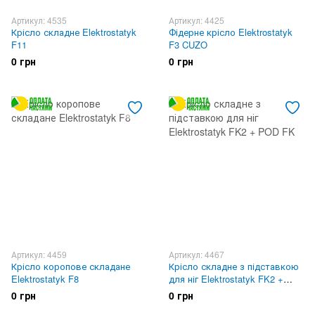
Артикул: 4535
Артикул: 4425
Крісло складне Elektrostatyk
Фідерне крісло Elektrostatyk
F11
F3 CUZO
0 грн
0 грн
Артикул: 4459
Артикул: 4467
Крісло коропове складане
Крісло складне з підставкою
Elektrostatyk F8
для ніг Elektrostatyk FK2 +
POD FK
0 грн
0 грн