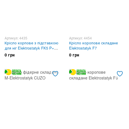
Артикул: 4435
Артикул: 4454
Крісло корпове з підставкою
Крісло коропове складане
для ніг Elektrostatyk FK5 P+
Elektrostatyk F7
POD FK 5
0 грн
0 грн