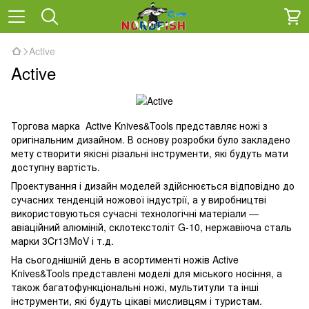
Active
Active
Торгова марка Active Knives&Tools представляє ножі з
оригінальним дизайном. В основу розробки було закладено
мету створити якісні різальні інструменти, які будуть мати
доступну вартість.
Проектування і дизайн моделей здійснюється відповідно до
сучасних тенденцій ножової індустрії, а у виробництві
використовуються сучасні технологічні матеріали —
авіаційний алюміній, склотекстоліт G-10, нержавіюча сталь
марки 3Cr13MoV і т.д.
На сьогоднішній день в асортименті ножів Active
Knives&Tools представлені моделі для міського носіння, а
також багатофункціональні ножі, мультитули та інші
інструменти, які будуть цікаві мисливцям і туристам.