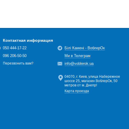
Контактная информация
050 444-17-22
Білі Камені - ВоблерОк
096 206-50-50
Ми в Телеграм
info@voblerok.ua
Перезвонить вам?
04070, г. Киев, улица Набережное
шоссе 25, магазин ВоблерОк, 50
метров от м. Днепр!
Карта проезда