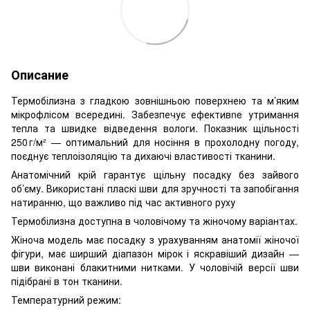
Описание
Термобілизна з гладкою зовнішньою поверхнею та м’яким
мікрофлісом всередині. Забезпечує ефективne утримання
тепла та швидке відведення вологи. Показник щільності
250 г/м² — оптимальний для носіння в прохолодну погоду,
поєднує теплоізоляцію та дихаючі властивості тканини.
Анатомічний крій гарантує щільну посадку без зайвого
об’єму. Використані пласкі шви для зручності та запобігання
натиранню, що важливо під час активного руху
Термобілизна доступна в чоловічому та жіночому варіантах.
Жіноча модель має посадку з урахуванням анатомії жіночої
фігури, має ширший діапазон мірок і яскравіший дизайн —
шви виконані блакитними нитками. У чоловічій версії шви
підібрані в тон тканини.
Температурний режим: