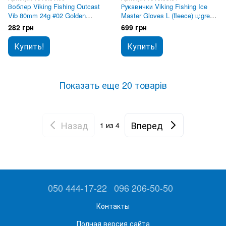
Воблер Viking Fishing Outcast
Рукавички Viking Fishing Ice
Vib 80mm 24g #02 Golden
Master Gloves L (fleece) ц:grey-
Brown
graphite
282 грн
699 грн
Купить!
Купить!
Показать еще 20 товарів
Назад
Вперед
1
из 4
050 444-17-22
096 206-50-50
Контакты
Полная версия сайта