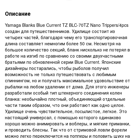
Описание
Yamaga Blanks Blue Current TZ BLC-70TZ Nano Trippers/4pcs
создан для путешественников. Удилище состоит из
четырех частей, благодаря чему его транспортировочная
длина составляет немногим более 50 см. Несмотря на
большое количество секций, бланк нисколько не потерял в
работе на изгиб по сравнению со своими двухчастными
братьями по обновленной серии Blue Current. Японские
дизайнеры постарались, чтобы рыболов получил
возможность не только путешествовать с любимым
спиннингом, но и получать максимальное удовольствие от
рыбалки на любом удалении от дома. Для этого инженеры
разработали особый тип штекерного соединения колен
бланка: необычайно плотный, объединяющий отдельные
части таким образом, что они работают как одно целое.
Удилище очень чувствительное, посылистое, легкое. Это
настоящий универсал, с помощью которого одинаково
хорошо можно анимировать и воблеры, и мягкие приманки,
и проводить блесны. Так что от стримовой ловли форели
можно легко переключится на попперы и половить щуку на