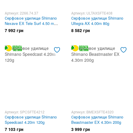
Артикул: 2266.74.37
Артикул: ULTAXSFTE408
Серфовое удилище Shimano
Серфовое удилище Shimano
Nexave EX Tele Surf 4.50 m
Ultegra AX 4.00m 80g
200g
7 992 грн
8 582 грн
Артикул: SPCSFTE4212
Артикул: BMEXSFTE4320
Серфовое удилище Shimano
Серфовое удилище Shimano
Speedcast 4.20m 120g
Beastmaster EX 4.30m 200g
7 103 грн
3 999 грн