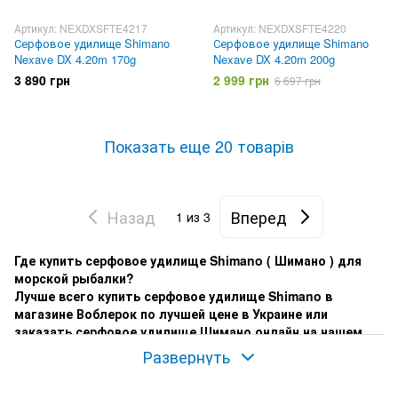
Артикул: NEXDXSFTE4217
Артикул: NEXDXSFTE4220
Серфовое удилище Shimano
Серфовое удилище Shimano
Nexave DX 4.20m 170g
Nexave DX 4.20m 200g
3 890 грн
2 999 грн
6 697 грн
Показать еще 20 товарів
Назад
Вперед
1
из 3
Где купить серфовое удилище Shimano ( Шимано ) для
морской рыбалки?
Лучше всего купить серфовое удилище Shimano в
магазине Воблерок по лучшей цене в Украине или
заказать серфовое удилище Шимано онлайн на нашем
сайте!
Развернуть
В наличии не дорогие и дорогие серфовые удилища
Шимано!