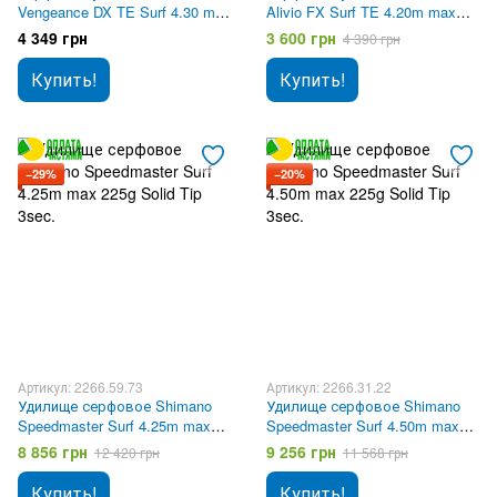
Vengeance DX TE Surf 4.30 m
Alivio FX Surf TE 4.20m max
max 200g
200g
4 349 грн
3 600 грн
4 390 грн
Купить!
Купить!
−29%
−20%
Артикул: 2266.59.73
Артикул: 2266.31.22
Удилище серфовое Shimano
Удилище серфовое Shimano
Speedmaster Surf 4.25m max
Speedmaster Surf 4.50m max
225g Solid Tip 3sec.
225g Solid Tip 3sec.
8 856 грн
9 256 грн
12 420 грн
11 568 грн
Купить!
Купить!