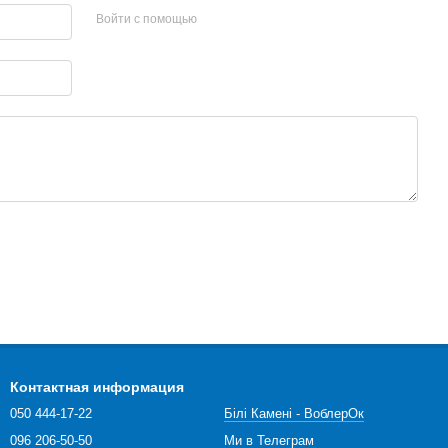
Войти с помощью
Контактная информация
050 444-17-22
Білі Камені - ВоблерОк
096 206-50-50
Ми в Телеграм