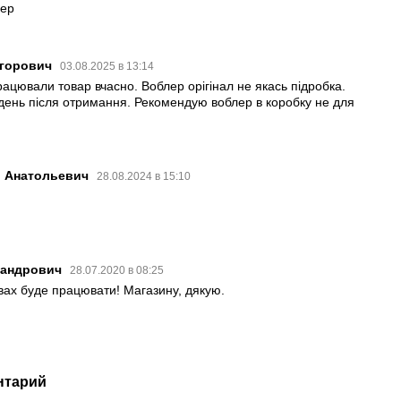
лер
игорович
03.08.2025 в 13:14
ацювали товар вчасно. Воблер орігінал не якась підробка.
день після отримання. Рекомендую воблер в коробку не для
й Анатольевич
28.08.2024 в 15:10
сандрович
28.07.2020 в 08:25
овах буде працювати! Магазину, дякую.
нтарий