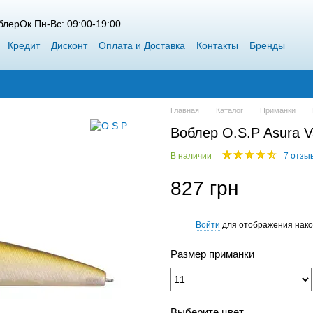
лерОк Пн-Вс: 09:00-19:00
Кредит
Дисконт
Оплата и Доставка
Контакты
Бренды
 Siweida
Каталог
Блог
Победители конкурсов от ВоблерОк
Главная
Каталог
Приманки
Воблер O.S.P Asura V
В наличии
7 отзы
827 грн
Войти
для отображения нако
%
Размер приманки
Выберите цвет