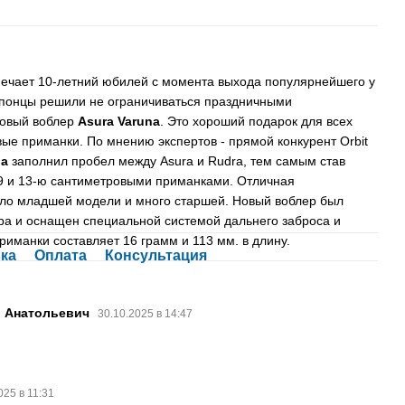
мечает 10-летний юбилей с момента выхода популярнейшего у
 Японцы решили не ограничиваться праздничными
новый воблер
Asura Varuna
. Это хороший подарок для всех
ые приманки. По мнению экспертов - прямой конкурент Orbit
na
заполнил пробел между Asura и Rudra, тем самым став
 9 и 13-ю сантиметровыми приманками. Отличная
мало младшей модели и много старшей. Новый воблер был
ра и оснащен специальной системой дальнего заброса и
риманки составляет 16 грамм и 113 мм. в длину.
ка
Оплата
Консультация
й Анатольевич
30.10.2025 в 14:47
025 в 11:31