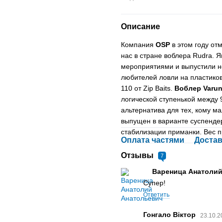
Описание
Компания
OSP
в этом году от
нас в стране воблера Rudra.
мероприятиями и выпустили 
любителей ловли на пластиков
110 от Zip Baits.
Воблер Varu
логической ступенькой между
альтернатива для тех, кому 
выпущен в варианте суспенде
стабилизации приманки. Вес п
Оплата частями
Достав
Отзывы
7
Вареница Анатоли
Супер!
Ответить
Гонгало Віктор
23.10.2