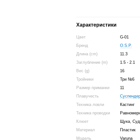
Характеристики
Цвет
G-01
Бренд
O.S.P.
Длина (cm)
11.3
Заглубление (m)
1.5 - 2.1
Вес (g)
16
Тройники
Три №6
Размер приманки
11
Плавучесть
Суспендер
Техника ловли
Кастинг
Техника проводки
Равномерн
Клюет
Щука, Суд
Материал
Пластик
Модель
Varuna