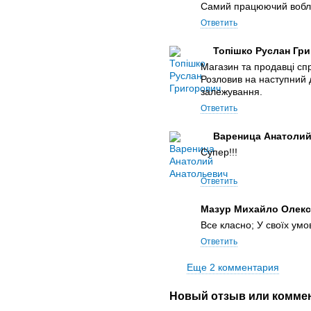
Самий працюючий воб
Ответить
Топішко Руслан Гр
Магазин та продавці спр
Розловив на наступний 
залежування.
Ответить
Вареница Анатоли
Супер!!!
Ответить
Мазур Михайло Олек
Все класно; У своїх ум
Ответить
Еще 2 комментария
Новый отзыв или комме