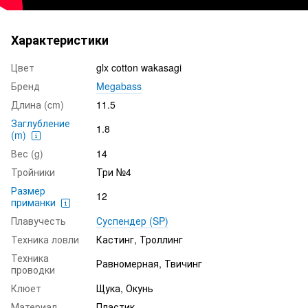
Характеристики
Цвет
glx cotton wakasagi
Бренд
Megabass
Длина (cm)
11.5
Заглубление
1.8
(m)
Вес (g)
14
Тройники
Три №4
Размер
12
приманки
Плавучесть
Суспендер (SP)
Техника ловли
Кастинг, Троллинг
Техника
Равномерная, Твичинг
проводки
Клюет
Щука, Окунь
Материал
Пластик