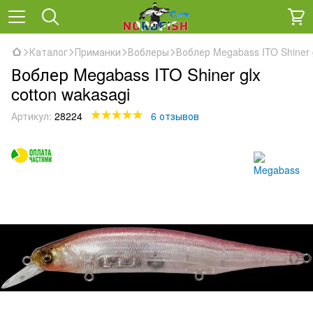
Каталог
Приманки
Воблеры
Воблер Megabass ITO Shiner g
Воблер Megabass ITO Shiner glx
cotton wakasagi
Артикул:
28224
6 отзывов