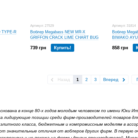
Артикул: 27529
Артикул: 31814
D TYPE-R
Воблер Megabass NEW MR-X
Воблер Mega
GRIFFON CRACK LIME CHART BUG
BIWAKO AYU
739 грн
Купить!
858 грн
Назад
1
2
3
Вперед
снована в конце 80-х годов молодым человеком по имени Юки Ит
а лидирующие позиции среди фирм-производителей товаров для р
элитного класса, бюджетным и компромиссным моделям в асс
т значительные отличия от воблеров других фирм. В первую о
ксклюзивна и не похожа на формы других производителей. Мног