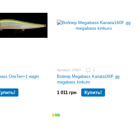
Артикул: 27607
2
ass OneTen+1 wagin
Воблер Megabass Kanata160F gg
megabass kinkuro
Купить!
1 011 грн
Купить!
стоинства
s, разработчики используют исключительно проверенные и
ик. Таким образом, вся серия имеет огромное количество
е изделия прочный и надежный, так как полностью