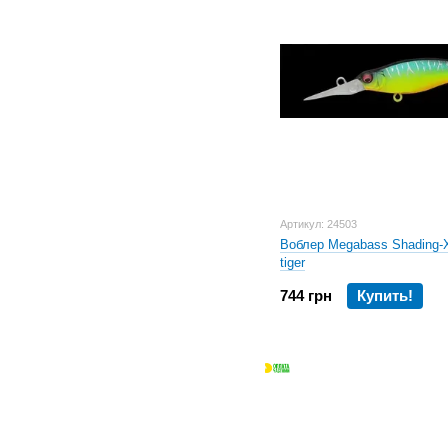
Артикул: 24503
Воблер Megabass Shading-
tiger
744 грн
Купить!