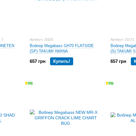
крупных хищных рыб;
свимбейт Megabass EELER длинный 4-х секционны
с одного и того же места, не боясь спугнуть рыбу;
разработка американской команды джерк бейт
Me
трофейных пресноводных хищников;
1
Артикул: 33325
Артикул: 33173
поппер
Megabass POP-X
уже 21 год радует покл
 ONETEN
Воблер Megabass GH70 FLATSIDE
Воблер Mega
(SP) TAKUMI IWANA
(S) TAKUMI 
и система полых отверстий придает приманке отл
657 грн
Купить!
657 грн
крэнк
Megabass S-CRANK
отличное решение даже
имеет широкую амплитуду движения и встречаясь 
от них;
спиннербейты Megabass
– это отличное решени
любит обитать щука, великолепное исполнение 
максимально быстро прийти к заветной цели;
блесны
Megabass SPOON-X
– это отличное реше
делом для ловли тайменя; в Японии на эту блесн
Купить оригинальные воблеры Мегабасс в лучше