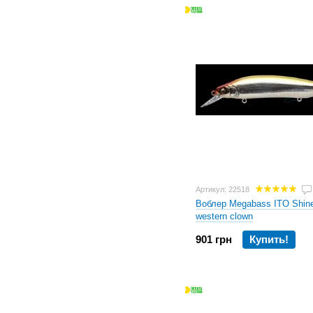
Артикул: 22518
Воблер Megabass ITO Shin
western clown
901 грн
Купить!