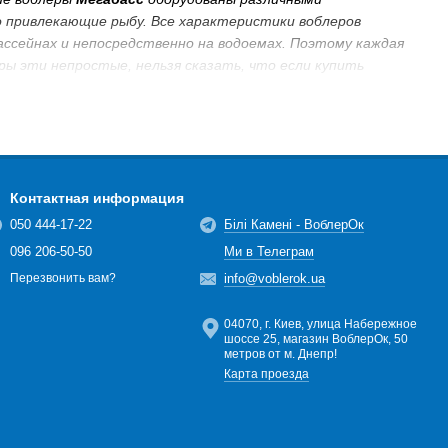
 привлекающие рыбу. Все характеристики воблеров
сейнах и непосредственно на водоемах. Поэтому каждая
еры эти непростые, нельзя сказать, что если купить
ке придется подбирать проводку для достижения
заменом на мастерство для рыболова.
.
ри своём качестве и характеристиках служат эталоном
 - вселяет уверенность, что в ближайшем будущем мы
Контактная информация
050 444-17-22
Білі Камені - ВоблерОк
096 206-50-50
Ми в Телеграм
info@voblerok.ua
Перезвонить вам?
04070, г. Киев, улица Набережное
шоссе 25, магазин ВоблерОк, 50
метров от м. Днепр!
Карта проезда