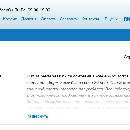
лерОк Пн-Вс: 09:00-19:00
Кредит
Дисконт
Оплата и Доставка
Контакты
Еще
Со
Фирма
Megabass
была основана в конце 80-х годо
основания фирмы ему было всего 20 лет. С тех по
производителей товаров для рыбалки. Все изделия
элитного класса, бюджетным и компромиссным мо
Воблеры
Megabass
имеют значительные отличия от
отличаются инновационным подходом, форма тела 
других производителей. Многие воблеры
Megabass
Развернуть
создающими турбулентные завихрения воды, допо
воблеров тщательно рассчитываются, а затем пр