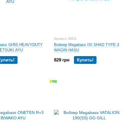
й 235 мм воблер настолько идеален, что им можно ловить
gabass ITO SHINER
предназначен для рыбалки на
Артикул: 30811
онников поверхностной рыбалки – отличная баллансировка
bass GH55 HEAVYDUTY
Воблер Megabass IXI SHAD TYPE-3
SETSUKI AYU
WAGIN HASU
ичные уловистые свойства;
Купить!
829 грн
Купить!
 в воде с препятствиями – за счет сове йормы воблер
с препятствиями в виде коряг не редко просто отскакивает
е для рыбалки в заросших травой водоемах. в которых так
спиннербейтов
V3, V4, V9, VENOM
и V-
FLAT
позволят вам
ние для рыбалки на представителей лососевых, и первым
у ловят крупную форель.
м магазине Украины - Воблерок!