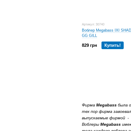
Артикул: 30740
Воблер Megabass IXI SHA
GG GILL
829 грн
Купить!
Фирма
Megabass
была о
тех пор фирма завоевал
выпускаемые фирмой - 
Воблеры
Megabass
имею
тела каждого воблера э