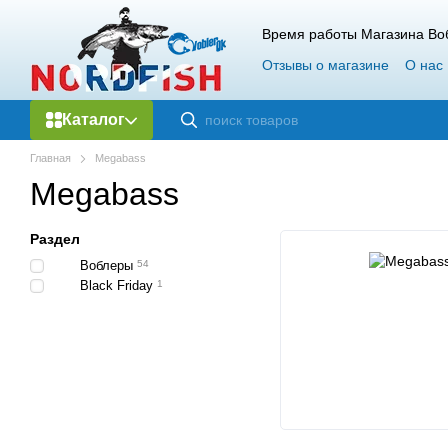
Перейти к основному контенту
Время работы Магазина Воб
Отзывы о магазине
О нас
Каталог
Главная
Megabass
Megabass
Раздел
Воблеры
54
Black Friday
1