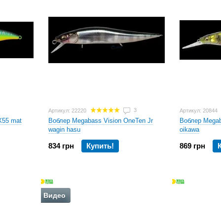
3
Артикул: 22220
Артикул: 20844
X55 mat
Воблер Megabass Vision OneTen Jr
Воблер Megab
wagin hasu
oikawa
834 грн
Купить!
869 грн
Воблеры Мегабасс: основные до
В процессе производства данной продукции Megabas
высококачественные материалы – современный пласт
неоспоримых преимуществ:
Видео
Материал, из которого выполнены представленны
защищен от острых зубов хищника.