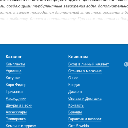
ми, создающими турбулентные завихрения воды, дополнительно
тся, а затем проводится длительный этап тестирования в бас
ет к рыболову, близка к совершенству. При всем при этом вобл
осить его на рыбалке, то улов гарантирован. К каждой приман
та. Поэтому ловля на эти воблеры становится своего рода эк
ass
находится в городе Хамамацу, Япония, откуда родом г-н Ито
оме приманок спиннинги и катушки элитного класса, которые п
рм.
Megabass
с другим японским китом рыболовной индустрии Daiwa
Каталог
Клиентам
хнологичные качественные девайсы этого бренда.
Комплекты
Вход в личный кабинет
Удилища
Отзывы о магазине
Катушки
О нас
Карп Фидер
Кредит
Приманки
Дисконт
Расходники
Оплата и Доставка
Шнуры и Лески
Контакты
Аксессуары
Бренды
Экипировка
Гарантия и возврат
Кемпинг и туризм
Опт Siweida