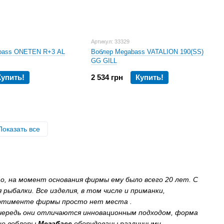
Артикул: 33329
bass ONETEN R+3 AL
Воблер Megabass VATALION 190(SS)
GG GILL
Купить!
2 534 грн
Купить!
Показать все
о, на момент основания фирмы ему было всего 20 лет. С
ыбалки. Все изделия, в том числе и приманки,
ортименте фирмы просто нет места .
чередь они отличаются инновационным подходом, форма
ие воблеры
Мегабасс
оборудованы различными