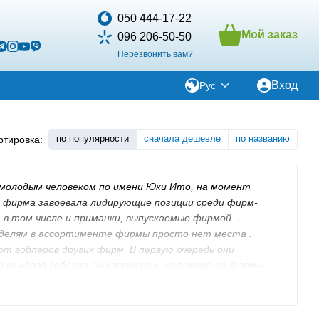
050 444-17-22
Мой заказ
096 206-50-50
Перезвонить вам?
Вход
Рус
по популярности
сначала дешевле
по названию
ртировка:
в молодым человеком по имени Юки Ито, на момент
р фирма завоевала лидирующие позиции среди фирм-
, в том числе и приманки, выпускаемые фирмой -
делям в ассортименте фирмы просто нет места .
 воблеров других фирм. В первую очередь они
каждого воблера эксклюзивна и не похожа на формы
оборудованы различными отверстиями и прорезями,
лнительно привлекающие рыбу. Все характеристики
оводится длительный этап тестирования в бассейнах и