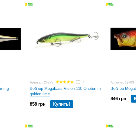
непосредственно на водоемах. Поэтому каждая мод
совершенству. При всем при этом воблеры эти неп
воблер
Megabass
и забросить его на рыбалке, то 
подбирать проводку для достижения максимальног
становится своего рода экзаменом на мастерство
Штаб-квартира
Megabass
находится в городе Хам
Megabass
выпускает кроме приманок спиннинги и 
характеристиках служат эталоном для многих япо
Недавнее объединение
Megabass
с другим японски
уверенность, что в ближайшем будущем мы увидим
этого бренда.
6
2
Артикул: 24275
Артикул: 19783
er mg
Воблер Megabass Vision 110 Oneten m
Воблер Megab
golden lime
846 грн
858 грн
Купить!