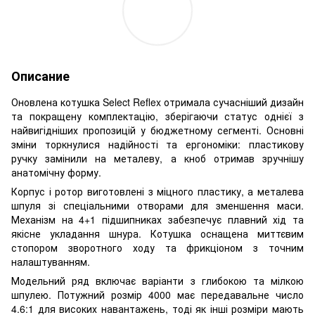
Описание
Оновлена котушка Select Reflex отримала сучасніший дизайн
та покращену комплектацію, зберігаючи статус однієї з
найвигідніших пропозицій у бюджетному сегменті. Основні
зміни торкнулися надійності та ергономіки: пластикову
ручку замінили на металеву, а кноб отримав зручнішу
анатомічну форму.
Корпус і ротор виготовлені з міцного пластику, а металева
шпуля зі спеціальними отворами для зменшення маси.
Механізм на 4+1 підшипниках забезпечує плавний хід та
якісне укладання шнура. Котушка оснащена миттєвим
стопором зворотного ходу та фрикціоном з точним
налаштуванням.
Модельний ряд включає варіанти з глибокою та мілкою
шпулею. Потужний розмір 4000 має передавальне число
4.6:1 для високих навантажень, тоді як інші розміри мають