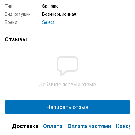
Тип
Spinning
Вид катушки
Безинерционная
Бренд
Select
Отзывы
Добавьте первый отзыв
Написать отзыв
Доставка
Оплата
Оплата частями
Консул