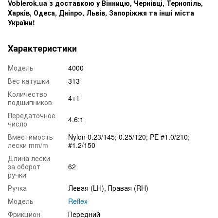
Voblerok.ua з доставкою у Вінницю, Чернівці, Тернопіль,
Харків, Одеса, Дніпро, Львів, Запоріжжя та інші міста
України!
Характеристики
Модель
4000
Вес катушки
313
Количество
4+1
подшипников
Передаточное
4.6:1
число
Вместимость
Nylon 0.23/145; 0.25/120; PE #1.0/210;
лески mm/m
#1.2/150
Длина лески
за оборот
62
ручки
Ручка
Левая (LH), Правая (RH)
Модель
Reflex
Фрикцион
Передний