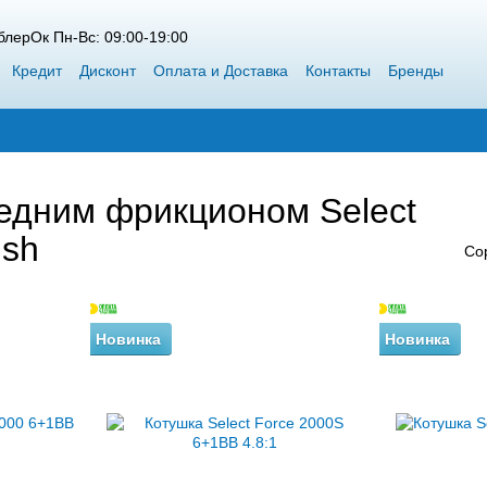
лерОк Пн-Вс: 09:00-19:00
Кредит
Дисконт
Оплата и Доставка
Контакты
Бренды
 Siweida
Каталог
Блог
Победители конкурсов от ВоблерОк
едним фрикционом Select
ish
Со
Новинка
Новинка