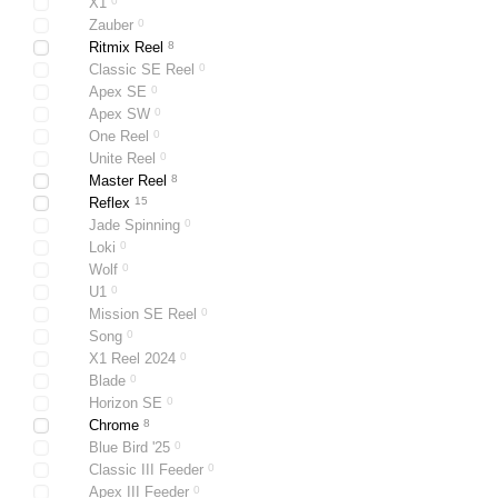
X1
0
Zauber
0
Ritmix Reel
8
Classic SE Reel
0
Apex SE
0
Apex SW
0
One Reel
0
Unite Reel
0
Master Reel
8
Reflex
15
Jade Spinning
0
Loki
0
Wolf
0
U1
0
Mission SE Reel
0
Song
0
X1 Reel 2024
0
Blade
0
Horizon SE
0
Chrome
8
Blue Bird '25
0
Classic III Feeder
0
Apex III Feeder
0