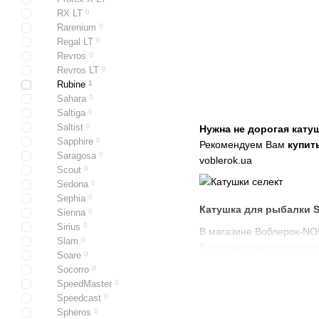
RX LT
0
Rarenium
0
Regal LT
0
Revros
0
Revros LT
0
Rubine
1
Sahara
0
Saltiga
0
Saltist
0
Нужна не дорогая кату
Sapphire
0
Рекомендуем Вам
купить
Saragosa
0
voblerok.ua
Scout
0
Sedona
0
Sephia
0
Катушка для рыбалки S
Sienna
0
Sirius
0
В магазине Воблерок-NO
Slam
0
В наличии такие популя
Soare
0
другие популярные моде
Socorro
0
SpeedMaster
0
Speedcast
0
Покупая катушку в мага
Spheros
0