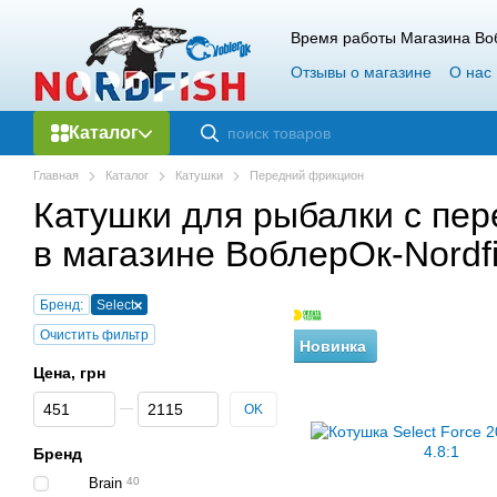
Перейти к основному контенту
Время работы Магазина Воб
Отзывы о магазине
О нас
Гарантия и возврат
Опт
Каталог
Главная
Каталог
Катушки
Передний фрикцион
Катушки для рыбалки с пер
в магазине ВоблерОк-Nordf
Бренд:
Select
Очистить фильтр
Новинка
Цена, грн
От Цена, грн
До Цена, грн
OK
Бренд
Brain
40