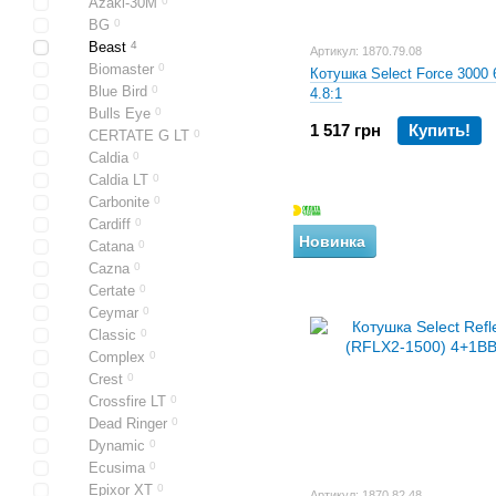
Azaki-30M
0
BG
0
Beast
4
Артикул: 1870.79.08
Biomaster
0
Котушка Select Force 3000
Blue Bird
0
4.8:1
Bulls Eye
0
1 517 грн
Купить!
CERTATE G LT
0
Caldia
0
Caldia LT
0
Carbonite
0
Cardiff
0
Новинка
Catana
0
Cazna
0
Certate
0
Ceymar
0
Classic
0
Complex
0
Crest
0
Crossfire LT
0
Dead Ringer
0
Dynamic
0
Ecusima
0
Epixor XT
0
Артикул: 1870.82.48