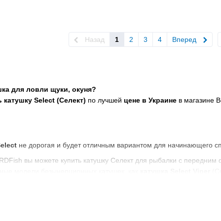
Назад
1
2
3
4
Вперед
шка для ловли щуки, окуня?
 катушку Select (Селект)
по лучшей
цене в Украине
в магазине В
elect
не дорогая и будет отличным вариантом для начинающего сп
RDFish вы можете купить катушку Селект для рыбалки с передним
рные модели безынерционных катушек, как
катушка Select Viper
(С
ли катушек
Селект
!
зине Воблерок-NORDFish лучшая
цена на катушки Select
!