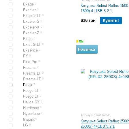
Exage
0
Котушка Select Reflex 1500
Exceler
0
1500) 4+1BB 5.2:1
Exceler LT
0
616 грн
Купить!
Exceler-S
0
Exceler-X
0
Exceler-Z
0
Excia
0
Exist G LT
0
Новинка
Exsence
0
FX
0
Fina Pro
0
Freams
0
Freams LT
0
Freams LT
0
Freek
4
Fuego LT
0
Fuego LT
0
Helios SX
0
Hurricane
0
Hyperloop
0
Артикул: 1870.82.52
Inspira
0
Котушка Select Reflex 2500
LG
0
2500S) 4+1BB 5.2:1