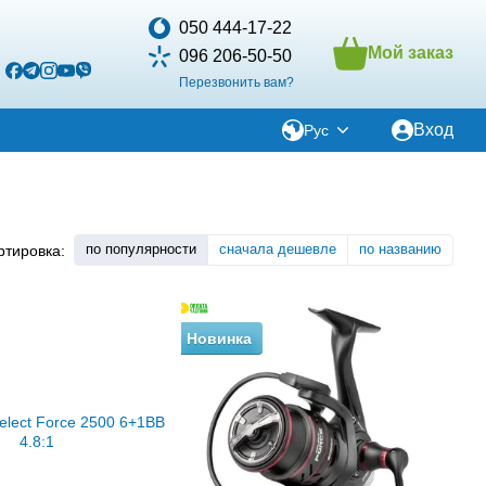
050 444-17-22
Мой заказ
096 206-50-50
Перезвонить вам?
Вход
Рус
по популярности
сначала дешевле
по названию
ртировка:
Новинка