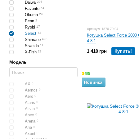
Daiwa
206
Favorite
54
Okuma
24
Penn
2
Ryobi
17
Артикул: 1870.79.04
Select
72
Котушка Select Force 2000
Shimano
498
4.8:1
Siweida
11
1 410 грн
Купить!
X-Fish
23
Модель
Новинка
AX
0
Aernos
0
Aero
0
Alaris
0
Alivio
0
Apex
0
Arena
0
Aria
0
Axent
0