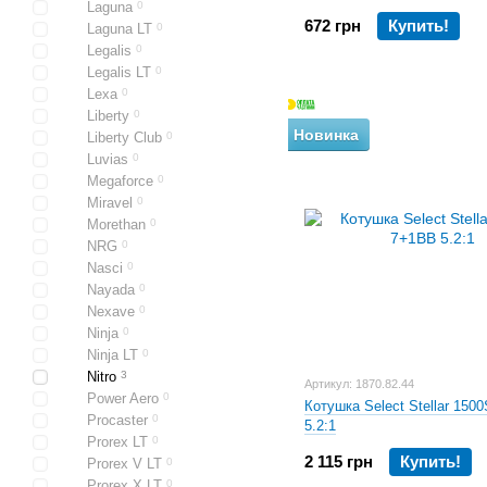
Laguna
0
672 грн
Купить!
Laguna LT
0
Legalis
0
Legalis LT
0
Lexa
0
Liberty
0
Новинка
Liberty Club
0
Luvias
0
Megaforce
0
Miravel
0
Morethan
0
NRG
0
Nasci
0
Nayada
0
Nexave
0
Ninja
0
Ninja LT
0
Nitro
3
Артикул: 1870.82.44
Power Aero
0
Котушка Select Stellar 150
Procaster
0
5.2:1
Prorex LT
0
2 115 грн
Купить!
Prorex V LT
0
Prorex X LT
0