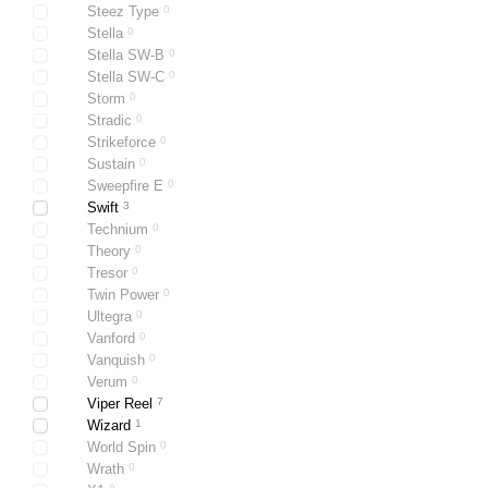
Steez Type
0
Если вы не знаете, каку
Stella
0
консультацию!
Stella SW-B
0
Катушки Селект отличн
Stella SW-C
0
Мы заметили, что все, кт
Storm
0
Stradic
0
Strikeforce
0
Sustain
0
Sweepfire E
0
Купить катушку Select
Swift
3
городе Киеве и Украине! 
Technium
0
официального представит
Theory
0
Tresor
0
селект! Кредит на катушк
Twin Power
0
Nordfish.
Ultegra
0
Vanford
0
Vanquish
0
Verum
0
Viper Reel
7
Wizard
1
World Spin
0
Wrath
0