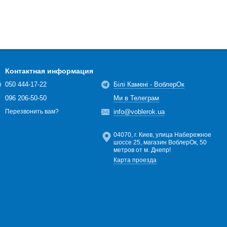
Контактная информация
050 444-17-22
Білі Камені - ВоблерОк
096 206-50-50
Ми в Телеграм
info@voblerok.ua
Перезвонить вам?
04070, г. Киев, улица Набережное
шоссе 25, магазин ВоблерОк, 50
метров от м. Днепр!
Карта проезда