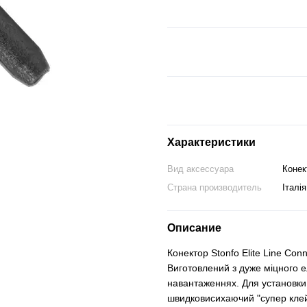
Характеристики
Вид аксессуара
Конек
Страна производитель
Італія
Описание
Конектор Stonfo Elite Line Co
Виготовлений з дуже міцного е
навантаженнях. Для установки
швидковисихаючий "супер клей