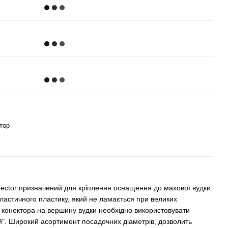
тор
nnector призначений для кріплення оснащення до махової вудки.
ластичного пластику, який не ламається при великих
 конектора на вершину вудки необхідно використовувати
". Широкий асортимент посадочних діаметрів, дозволить