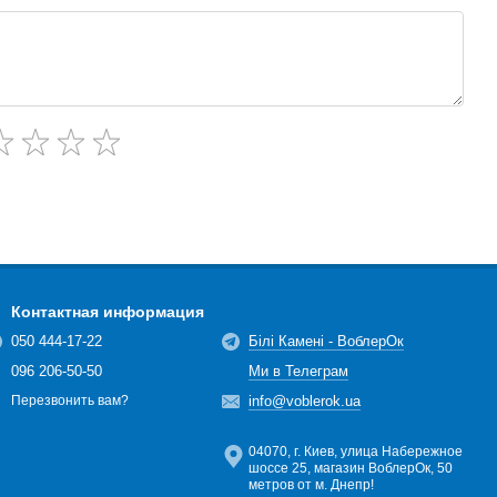
Контактная информация
050 444-17-22
Білі Камені - ВоблерОк
096 206-50-50
Ми в Телеграм
info@voblerok.ua
Перезвонить вам?
04070, г. Киев, улица Набережное
шоссе 25, магазин ВоблерОк, 50
метров от м. Днепр!