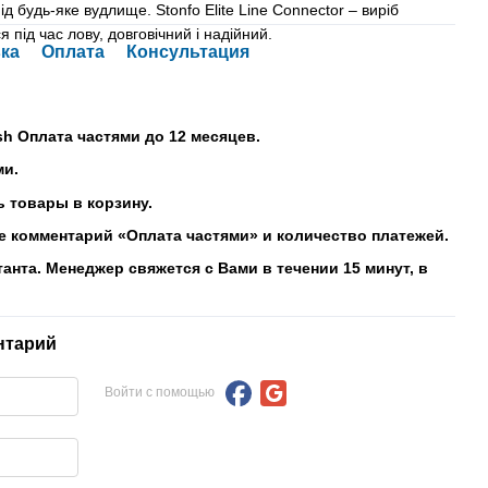
ід будь-яке вудлище. Stonfo Elite Line Connector – виріб
я під час лову, довговічний і надійний.
ка
Оплата
Консультация
sh Оплата частями до 12 месяцев.
ми.
 товары в корзину.
е комментарий «Оплата частями» и количество платежей.
танта. Менеджер свяжется с Вами в течении 15 минут, в
нтарий
Войти с помощью