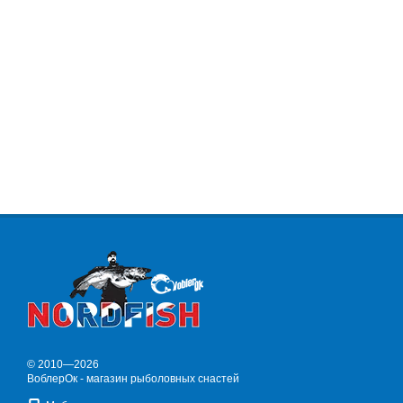
© 2010—2026
ВоблерОк - магазин рыболовных снастей