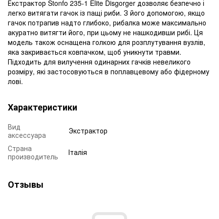
Екстрактор Stonfo 235-1 Elite Disgorger дозволяє безпечно і
легко витягати гачок із пащі риби. З його допомогою, якщо
гачок потрапив надто глибоко, рибалка може максимально
акуратно витягти його, при цьому не нашкодивши рибі. Ця
модель також оснащена голкою для розплутування вузлів,
яка закривається ковпачком, щоб уникнути травми.
Підходить для вилучення одинарних гачків невеликого
розміру, які застосовуються в поплавцевому або фідерному
лові.
Характеристики
Вид
Экстрактор
аксессуара
Страна
Італія
производитель
Отзывы