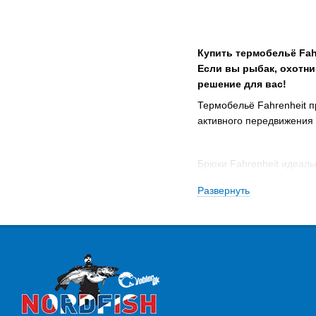
Купить термобельё Fah
Если вы рыбак, охотни
решение для вас!
Термобельё Fahrenheit п
активного передвижения 
Брюки Fahrenheit идеаль
температурный баланс в 
Развернуть
Купить брюки Fahrenheit 
Термобельё Fahrenheit п