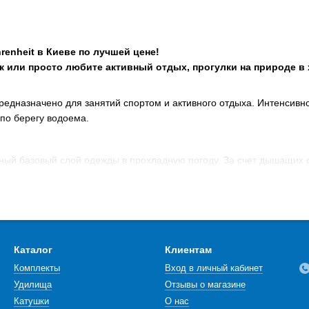
renheit в Киеве по лучшей цене!
к или просто любите активный отдых, прогулки на природе в 
редназначено для занятий спортом и активного отдыха. Интенсивно 
по берегу водоема.
ный базовый слой одежды в прохладную погоду. За счет дышащих 
плохих погодных условиях.
PS Pro по лучшей цене в Украине в магазине Воблерок или заказать о
роверенное и действительно качественное! Цена на термобельё Fa
Каталог
Клиентам
Комплекты
Вход в личный кабинет
Удилища
Отзывы о магазине
Катушки
О нас