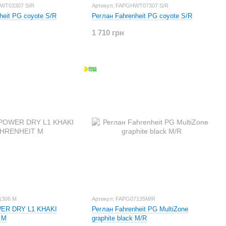
HWT03307 S/R
Артикул: FAPGHWT07307 S/R
Штани Fahrenheit PG coyote S/R
Реглан Fahrenheit PG coyote S/R
1 710 грн
1306 M
Артикул: FAPG07135M/R
ER DRY L1 KHAKI
Реглан Fahrenheit PG MultiZone
 M
graphite black M/R