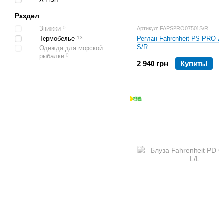
Раздел
Знижки
0
Артикул: FAPSPRO07501S/R
Термобелье
13
Реглан Fahrenheit PS PRO 
S/R
Одежда для морской
рыбалки
0
2 940 грн
Купить!