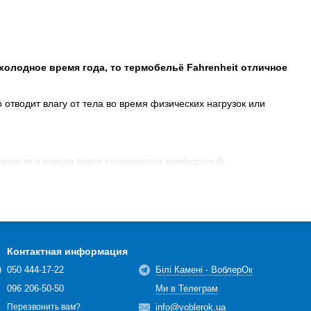
холодное время года, то термобельё Fahrenheit отличное
отводит влагу от тела во время физических нагрузок или
свойств и отвода влаги сохраняется комфортный
нлайн на сайте https://voblerok.ua.
hrenheit (фаренгейт) приятная и оправданная!
Контактная информация
050 444-17-22
Білі Камені - ВоблерОк
096 206-50-50
Ми в Телеграм
info@voblerok.ua
Перезвонить вам?