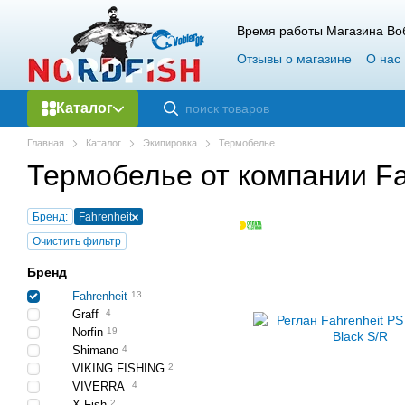
Перейти к основному контенту
Время работы Магазина Воб
Отзывы о магазине
О нас
Каталог
Главная
Каталог
Экипировка
Термобелье
Термобелье от компании Fa
Бренд:
Fahrenheit
Очистить фильтр
Бренд
Fahrenheit
13
Graff
4
Norfin
19
Shimano
4
VIKING FISHING
2
VIVERRA
4
X-Fish
2