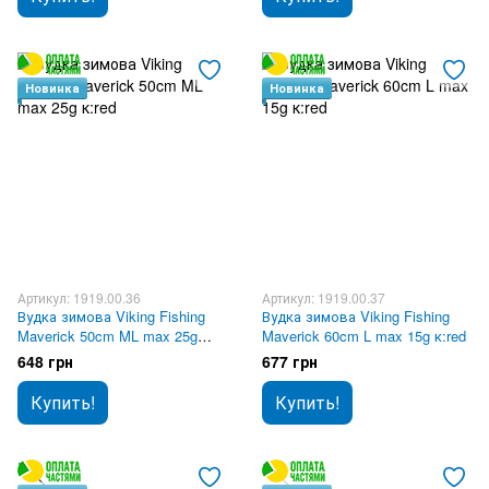
Новинка
Новинка
Артикул: 1919.00.36
Артикул: 1919.00.37
Вудка зимова Viking Fishing
Вудка зимова Viking Fishing
Maverick 50cm ML max 25g
Maverick 60cm L max 15g к:red
к:red
648 грн
677 грн
Купить!
Купить!