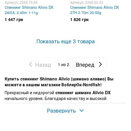
Артикул: 2266.76.68
Артикул: 2266.95.43
Спиннинг Shimano Alivio DX
Спиннинг Shimano Alivio DX
240UL 2.40m 1-11g
27H 2.70m 20-50g
1 447 грн
1 826 грн
Показать еще 3 товара
Назад
Вперед
1
из 2
Купить спиннинг Shimano Alivio (шимано аливио) Вы
можете в нашем магазине ВоблерОк-Nordfish!
Прекрасный и недорогой
спиннинг шимано Alivio DX
начального уровня. Благодаря качеству и высокой
надежности спиннинг прослужит долго даже в самых
Развернуть
экстремальных ситуациях. Бланк спиннинга изготовлен на
базе материала Carbon XT30, который в отличае от
предыдущей версии стал еще более быстрым и тонким.
Спиннинг Alivio DX оснащен направляющими