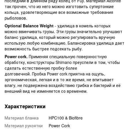
последний в длинном ряду колец от Fuji. Материал Alconite
так прочен, что из него можно изготовить супертонкие
кольца, удовлетворяющие все возможные требования
рыболовов.
Optional
Balance
Weight
- удилища в комель которых
можно ввинчивать грузы. Эти грузы значительно улучшают
баланс удилища, который можно регулировать вручную
использую любую комбинацию. Балансировка удилища дает
возможность быстрее подсекать рыбу.
Power
cork
.
Применяя специальную поверхностную
обработку, конструкторы Shimano преуспели в том, чтобы
сделать естественную пробку более
долговечной. Пробка Power cork приятна на ощупь,
эргономическая, легкая и в то же время, не впитывает
влагу, не подвержена воздействию грибка и бактерий и её
внешний вид не изменяется со временем.
Характеристики
Материал бланка
HPC100 & Biofibre
Материал рукоятки
Power Cork