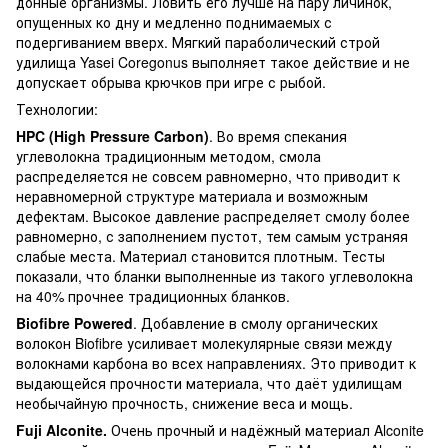
донные организмы. Ловить его лучше на пару личинок,
опущенных ко дну и медленно поднимаемых с
подергиванием вверх. Мягкий параболический строй
удилища Yasei Coregonus выполняет такое действие и не
допускает обрыва крючков при игре с рыбой.
Технологии:
HPC (High Pressure Carbon)
. Во время спекания
углеволокна традиционным методом, смола
распределяется не совсем равномерно, что приводит к
неравномерной структуре материала и возможным
дефектам. Высокое давление распределяет смолу более
равномерно, с заполнением пустот, тем самым устраняя
слабые места. Материал становится плотным. Тесты
показали, что бланки выполненные из такого углеволокна
на 40% прочнее традиционных бланков.
Biofibre
Powered
. Добавление в смолу органических
волокон Biofibre усиливает молекулярные связи между
волокнами карбона во всех направлениях. Это приводит к
выдающейся прочности материала, что даёт удилищам
необычайную прочность, снижение веса и мощь.
Fuji
Alconite
.
Очень прочный и надёжный материал Alconite