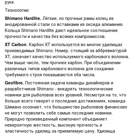
руке.
Технологии:
Shimano
Hardlite
.
Лёгкие, но прочные рамы колец из
анодированной стали со вставками из оксида алюминия.
Кольца Shimano Hardlite дают идеальное соотношение
прочности и качества без всяких компромиссов.
XT
Carbon
. Карбон XT используется во многих удилищах
производимых Shimano. Номер, стоящий за аббревиатурой
XT, означает качество используемого карбонового волокна.
Чем выше число, тем прочнее карбон. При объединении
различных типов карбонового волокна для создания
требуемого строя показываются оба числа.
Geofibre
.
Постоянная задача команды дизайнеров и
разработчиков Shimano - внедрять технологические
новинки для рыболовов всех уровней. Несмотря на то, что
больше всего говорят о последних достижениях, команда
Шимано осознает, что большинство рыболовов финансово
не могут позволить себе самые последние новинки.
Природно произведенный компонент объединяет
невероятную жесткость, высокую прочность и
эластичность удилищ за приемлемую цену. Удилища