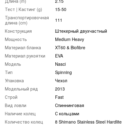
Длина (m)
2.15
Тест | Кастинг (g)
15-50
Транспортировочная
111
длина (cm)
Конструкция
Штекерный двухчастный
Мощность
Medium Heavy
Материал бланка
XT60 & Biofibre
Материал рукоятки
EVA
Модель
Nasci
Тип
Spinning
Упаковка
Чехол
Модельный ряд
2013
Строй
Fast
Вид ловли
Спиннинговая
Наличие колец
С кольцами
Количество колец
8 Shimano Stainless Steel Hardlite