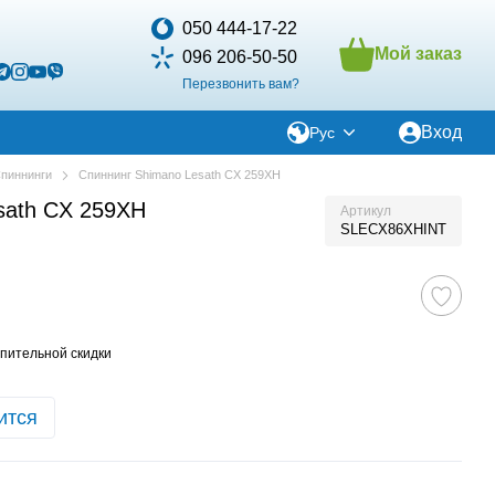
050 444-17-22
Мой заказ
096 206-50-50
Перезвонить вам?
Вход
Рус
пиннинги
Спиннинг Shimano Lesath CX 259XH
sath CX 259XH
Артикул
SLECX86XHINT
пительной скидки
ится