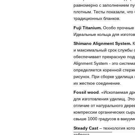
равномерно с заполнением пу
плотным. Тесты показали, что
традиционных бланков.
Fuji
Titanium
.
Особо прочные 
Идеальные кольца для изготов
Shimano
Alignment
System
.
К
и максимальный срок службы 
обеспечивает прекрасную подг
Alignment System - это систе
определяется коренной стерж
рисунок. При сборке удилища
их жесткое соединение.
Fossil
wood
. «Ископаемая др
для изготовления удилищ. Это
отличие от натурального дер
компрессии органических сыр
свыше 1000 градусов в вакууме
Steady
Cast
– технология кото
заброса.