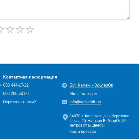
Контактная информация
050 444-17-22
Білі Камені - ВоблерОк
096 206-50-50
Ми в Телеграм
info@voblerok.ua
Перезвонить вам?
04070, г. Киев, улица Набережное
шоссе 25, магазин ВоблерОк, 50
метров от м. Днепр!
Карта проезда