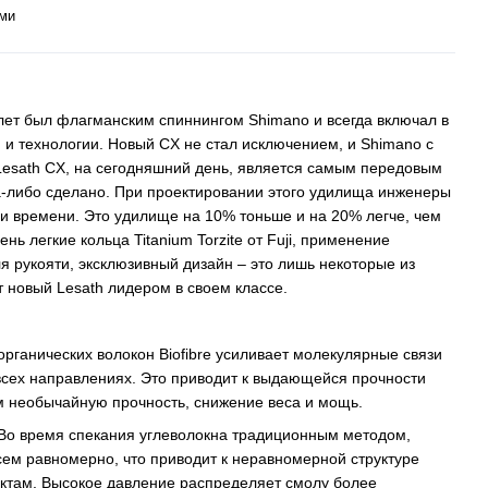
ми
лет был флагманским спиннингом Shimano и всегда включал в
 и технологии. Новый CX не стал исключением, и Shimano с
 Lesath CX, на сегодняшний день, является самым передовым
а-либо сделано. При проектировании этого удилища инженеры
ни времени. Это удилище на 10% тоньше и на 20% легче, чем
нь легкие кольца Titanium Torzite от Fuji, применение
я рукояти, эксклюзивный дизайн – это лишь некоторые из
 новый Lesath лидером в своем классе.
рганических волокон Biofibre усиливает молекулярные связи
всех направлениях. Это приводит к выдающейся прочности
м необычайную прочность, снижение веса и мощь.
Во время спекания углеволокна традиционным методом,
ем равномерно, что приводит к неравномерной структуре
там. Высокое давление распределяет смолу более