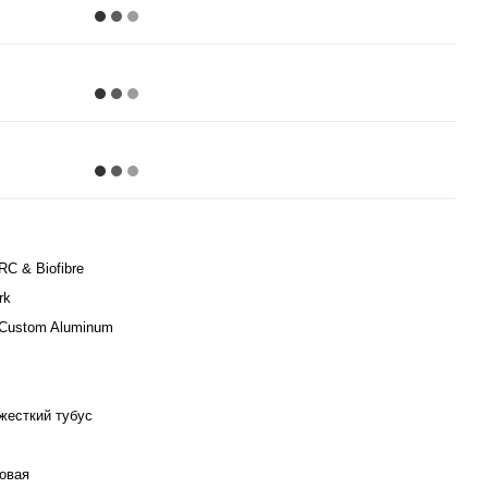
C & Biofibre
rk
Custom Aluminum
жесткий тубус
овая