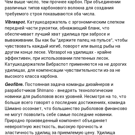
Чем выше число, тем прочнее карбон. При объединении
различных типов карбонового волокна для создания
требуемого строя показываются оба числа.
Vibraspot.
Катушкодержатель с эргономическим слепком
передней части рукоятки, обнажающий бланк, что
обеспечивает лучший хват удилища при забросе и
вываживании. Вы как бы "держите палец на пульсе", чтобы
чувствовать каждый изгиб, поворот или выход рыбы на
другом конце леске. Vibraspot на удилищах - крайне
эффективен, при использовании плетенных лесок.
Катушкодержатели Вибраспот применяются на не дорогих
удилищах, для компенсации чувствительности из-за не
высокого класса карбона.
Geofibre.
Постоянная задача команды дизайнеров и
разработчиков Shimano - внедрять технологические
новинки для рыболовов всех уровней. Несмотря на то, что
больше всего говорят о последних достижениях, команда
Шимано осознает, что большинство рыболовов финансово
не могут позволить себе самые последние новинки.
Природно произведенный компонент объединяет
невероятную жесткость, высокую прочность и
эластичность удилищ за приемлемую цену. Удилища