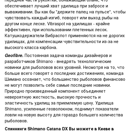
обеспечивает лучший хват удилища при забросе и
вываживании. Вы как бы "держите палец на пульсе", чтобы
чувствовать каждый изгиб, поворот или выход рыбы на
другом конце леске. Vibraspot на удилищах - крайне
эффективен, при использовании плетенных лесок.
Катушкодержатели Вибраспот применяются на не дорогих
удилищах, для компенсации чувствительности из-за не
высокого класса карбона.
Geofibre.
Постоянная задача команды дизайнеров и
разработчиков Shimano - внедрять технологические
новинки для рыболовов всех уровней. Несмотря на то, что
больше всего говорят о последних достижениях, команда
Шимано осознает, что большинство рыболовов финансово
не могут позволить себе самые последние новинки.
Природно произведенный компонент объединяет
невероятную жесткость, высокую прочность и
эластичность удилищ за приемлемую цену. Удилища
Shimano, усиленные геоволокном, поднимут показатели
ловли на новую высоту для гораздо большего количества
рыболовов.
Спиннинги Shimano Catana DX Вы можете в Киеве в