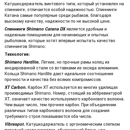
Катушкодержатель винтового типа, который установлен на
спиннинге, отличается особой надежностью. Спиннинги
Катана самые популярные среди рыбаков, благодаря
высокому качеству, надежности по не высокой цене.
Спиннинги Shimano Catana DX
является удобным и
надежным помощником для начинающих и опытных
рыболовов, которые хотят впервые испытать качество
спиннингов Shimano.
Технологии:
Shimano Hardlite.
Лёгкие, но прочные рамы колец из
анодированной стали со вставками из оксида алюминия.
Кольца Shimano Hardlite дают идеальное соотношение
прочности и качества без всяких компромиссов.
XT Carbon.
Карбон XT используется во многих удилищах
производимых Shimano. Номер, стоящий за аббревиатурой
XT, означает качество используемого карбонового волокна.
Чем выше число, тем прочнее карбон. При объединении
различных типов карбонового волокна для создания
требуемого строя показываются оба числа.
Vibraspot.
Катушкодержатель с эргономическим слепком
передней части рукоятки, обнажающий бланк, что