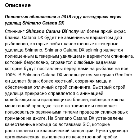
Описание
Полностью обновленная в 2015 году легендарная серия
удилищ Shimano Catana DX
Спиннинг
Shimano Catana DX
получил более яркий окрас
бланка. Catana DX будет не заменимым вариантом для
рыболовов, которые любят качественные штекерные
удилища Shimano. Shimano Catana DX spinning является
полноценным штекерным удилищем и вариантом спиннинга,
который безусловно, справится с любыми задачами
которые будут поставлены перед вами на рыбалке на все
100%. В Shimano Catana DX используется материал Geofibre
он делает бланк более жесткий, сохраняя мощь и
обеспечивая отличный строй спиннинга. Быстрый строй
удилища прекрасно справляется с анимацией
колеблющихся и вращающихся блесен, воблеров как на
монотонной проводке так и на твиченге и позволяет
пользоваться различными типами проводок силиконовых
приманок на джиге. На Shimano Catana DX установлены
качественные кольца со вставками SIC, которые
расставлены по классической концепции. Ручка удилища
эргономическая, выполнена из качественной пробки.