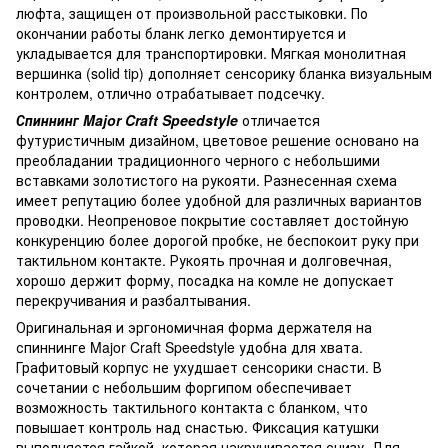
люфта, защищен от произвольной расстыковки. По
окончании работы бланк легко демонтируется и
укладывается для транспортировки. Мягкая монолитная
вершинка (solid tip) дополняет сенсорику бланка визуальным
контролем, отлично отрабатывает подсечку.
Спиннинг Major Craft Speedstyle
отличается
футуристичным дизайном, цветовое решение основано на
преобладании традиционного черного с небольшими
вставками золотистого на рукояти. Разнесенная схема
имеет репутацию более удобной для различных вариантов
проводки. Неопреновое покрытие составляет достойную
конкуренцию более дорогой пробке, не беспокоит руку при
тактильном контакте. Рукоять прочная и долговечная,
хорошо держит форму, посадка на комле не допускает
перекручивания и разбалтывания.
Оригинальная и эргономичная форма держателя на
спиннинге Major Craft Speedstyle удобна для хвата.
Графитовый корпус не ухудшает сенсорики снасти. В
сочетании с небольшим форгипом обеспечивает
возможность тактильного контакта с бланком, что
повышает контроль над снастью. Фиксация катушки
выполняется гайкой, которая накручивается снизу. Для