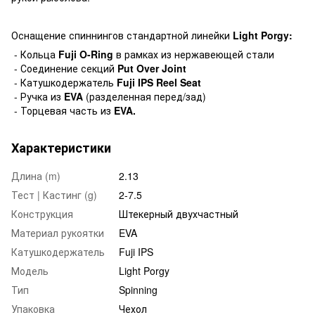
Оснащение спиннингов стандартной линейки
Light Porgy:
- Кольца
Fuji O-Ring
в рамках из нержавеющей стали
- Соединение секций
Put Over Joint
- Катушкодержатель
Fuji IPS Reel Seat
- Ручка из
EVA
(разделенная перед/зад)
- Торцевая часть из
EVA.
Характеристики
Длина (m)
2.13
Тест | Кастинг (g)
2-7.5
Конструкция
Штекерный двухчастный
Материал рукоятки
EVA
Катушкодержатель
Fuji IPS
Модель
Light Porgy
Тип
Spinning
Упаковка
Чехол