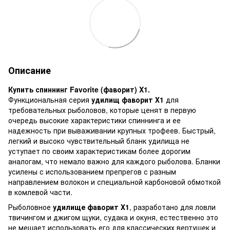
Описание
Купить с
пиннинг Favorite
(фаворит)
X1.
Функциональная серия
удилищ
фаворит
Х1
для
требовательных рыболовов, которые ценят в первую
очередь высокие характеристики
спиннинга
и ее
надежность
при вываживании крупных трофеев
. Быстрый,
легкий и высоко чувствительный бланк удилища не
уступает по своим характеристикам более дорогим
аналогам
, что немало важно для каждого рыболова
.
Б
ланки
усилены
с
использованием препрегов с разным
направлением волокон и специальной карбоновой обмоткой
в комлевой части.
Рыболовное
у
дилище
фаворит Х1
,
разработано для ловли
твичингом и джигом
щуки, судака и окуня
, естественно это
не мешает использовать его для классических вертушек и