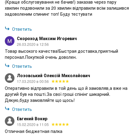
(Краще обслуговування не бачив!) заказав через пару
хвилин подзвонили за 20 хвилин відправили всім залишився
задоволеним спининг топ! Буду тестувати
Ответить
Скороход Максим Игоревич
26.03.2020 в 12:56
Товар высокого качества!Быстрая доставка,приятный
персонал.Покупкой очень доволен.
Ответить
Лозовський Олексій Миколайович
17.03.2020 в 00:56
Оперативно відправили в той день що й замовляв,а вже на
другий був на пошті.За свої гроші спінінг шикарний.
Дякую,буду замовляйте що щось!
Ответить
Евгений Вокер
15.02.2020 в 11:05
Отличная бюджетная палка