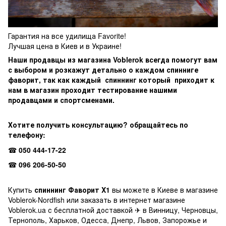
Гарантия на все
удилища
Favorite!
Лучшая цена в Киев и в Украине!
Наши продавцы из магазина Voblerok всегда помогут вам
с выбором и розкажут детально о каждо
м
спинниге
фаворит
, так как кажд
ый
спиннинг
котор
ый
приходит к
нам в магазин проходит тестирование нашими
продавцами и спортсменами.
Хотите получить консультацию? обращайтесь по
телефону:
☎
050 444-17-22
☎
096 206-50-50
Купить
спиннинг
Фаворит
X1
вы можете в Киеве в магазине
Voblerok-Nordfish или заказать в интернет магазине
Voblerok.ua с бесплатной доставкой
✈
в Винницу, Черновцы,
Тернополь, Харьков, Одесса, Днепр, Львов, Запорожье и