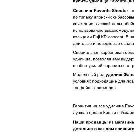
Купить удилище
Favorite
(Ф
Спиннинг Favorite Shooter
- 
по типажу японских сибассовы
сочетание высокой дальнобойн
использованию высокомодульн
кольцами Fuji KR-concept. В н
джиговые и поводковые оснаст
Специальная карбоновая обмо
удилища, позволяя ему выдерж
особых усилий справиться с т
Модельный ряд
удилиш
Фав
условиях подходящие для ловл
трофейных размеров.
Гарантия на все удилища Favor
Лучшая цена в Киев и в Украин
Наши продавцы из магазина 
детально о каждо
м
спинниг