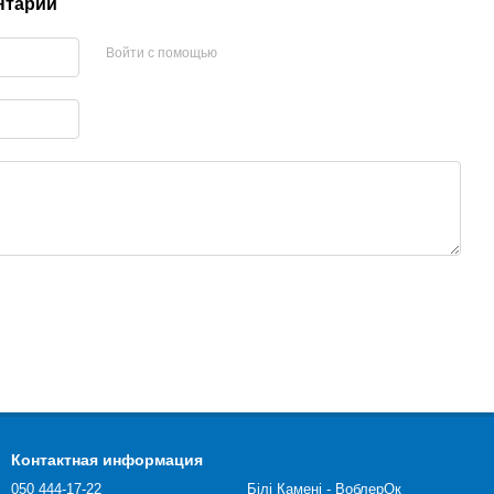
нтарий
Войти с помощью
Контактная информация
050 444-17-22
Білі Камені - ВоблерОк