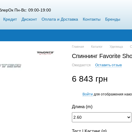
лерОк Пн-Вс: 09:00-19:00
Кредит
Дисконт
Оплата и Доставка
Контакты
Бренды
 Siweida
Каталог
Блог
Победители конкурсов от ВоблерОк
Главная
Каталог
Удилища
С
Спиннинг Favorite Sh
Ожидается
Оставить отзыв
6 843 грн
Войти
для отображения нако
%
Длина (m)
Тест | Кастинг (g)