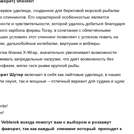
аворит)
Shooter
!
первое удилище, созданное для береговой морской рыбалки
х спиннингов. Его характерной особенностью является
ости и чувствительности, которой удалось добиться благодаря
ого карбона фирмы Toray, в сочетании с облегчёнными
аших условиях этот спиннинг позволяет с успехом ловить на
ки, дальнобойные колебалки, вертушки и воблеры.
тка бланка X-Wrap, значительно увеличивает возможности
ивать запредельные нагрузки, что даёт возможность без
рофеем, мягко гася рывки крупной рыбы.
орит
Шутер
включает в себя как лайтовые удилища, в наших
и окуня, так и мощные – отличный вариант для судака и щуки
ite!
е!
Voblerok всегда помогут вам с выбором и розкажут
е фаворит
, так как кажд
ый
спиннинг
котор
ый
приходит к