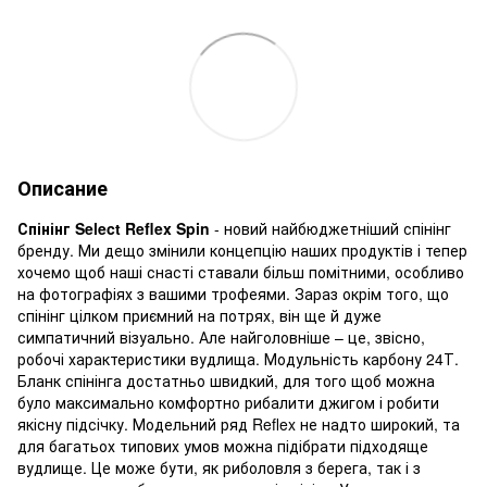
Описание
Спінінг Select Reflex Spin
- новий найбюджетніший спінінг
бренду. Ми дещо змінили концепцію наших продуктів і тепер
хочемо щоб наші снасті ставали більш помітними, особливо
на фотографіях з вашими трофеями. Зараз окрім того, що
спінінг цілком приємний на потрях, він ще й дуже
симпатичний візуально. Але найголовніше – це, звісно,
робочі характеристики вудлища. Модульність карбону 24Т.
Бланк спінінга достатньо швидкий, для того щоб можна
було максимально комфортно рибалити джигом і робити
якісну підсічку. Модельний ряд Reflex не надто широкий, та
для багатьох типових умов можна підібрати підходяще
вудлище. Це може бути, як риболовля з берега, так і з