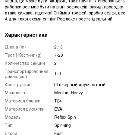
човна, це може бути, як джиг, так і твічінг. У справжнього
рибалки все має бути на рівні рефлексів: закид, проводка,
атака хижака, підсічка! Спіймав трофей, зробив селфі, все!
А для такої схеми спінінг Рефлекс просто ідеальний.
Характеристики
Длина (m)
2.13
Тест | Кастинг (g)
7-28
Количество секций
2
Транспортировочная
111
длина (cm)
Конструкция
Штекерный двухчастный
Мощность
Medium Heavy
Материал бланка
T24
Материал рукоятки
EVA
Модель
Reflex Spin
Тип
Spinning
Строй
Fast