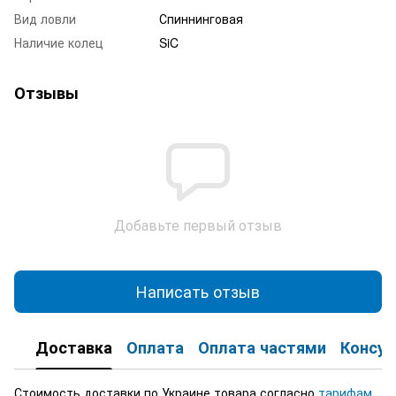
Вид ловли
Спиннинговая
Наличие колец
SiC
Отзывы
Добавьте первый отзыв
Написать отзыв
Доставка
Оплата
Оплата частями
Консул
Стоимость доставки по Украине товара согласно
тарифам