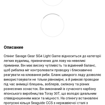
Описание
Спінінг Savage Gear SG4 Light Game відноситься до категорії
легких вудилищ, призначених для лову на невеликі
приманки. Він має високу чутливість та відмінний баланс,
щоб рибалка міг контролювати проводку і блискавично
реагувати на клювання риби. Бланк швидкого ладу дозволяє
використовувати не тільки рівномірні, а й ривкові проводки
під час анімації блешень, воблерів, силікону та різних
рознесених оснасток. Він виконаний із сучасного карбону
японського виробництва Toray 30T, що володіє ідеальним
співвідношенням маси та міцності. На спінінгу встановлені
пропускні кільця Seaguide CCS з нержавіючої сталі з