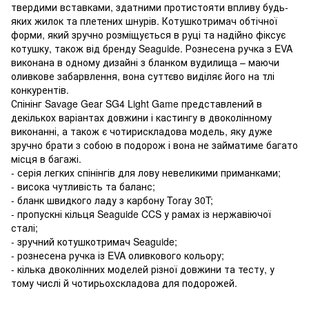
твердими вставками, здатними протистояти впливу будь-
яких жилок та плетених шнурів. Котушкотримач обтічної
форми, який зручно розміщується в руці та надійно фіксує
котушку, також від бренду Seaguide. Рознесена ручка з EVA
виконана в одному дизайні з бланком вудилища – маючи
оливкове забарвлення, вона суттєво виділяє його на тлі
конкурентів.
Спінінг Savage Gear SG4 Light Game представлений в
декількох варіантах довжини і кастингу в двоколінному
виконанні, а також є чотирискладова модель, яку дуже
зручно брати з собою в подорож і вона не займатиме багато
місця в багажі.
- серія легких спінінгів для лову невеликими приманками;
- висока чутливість та баланс;
- бланк швидкого ладу з карбону Toray 30T;
- пропускні кільця Seaguide CCS у рамах із нержавіючої
сталі;
- зручний котушкотримач Seaguide;
- рознесена ручка із EVA оливкового кольору;
- кілька двоколінних моделей різної довжини та тесту, у
тому числі й чотирьохскладова для подорожей.