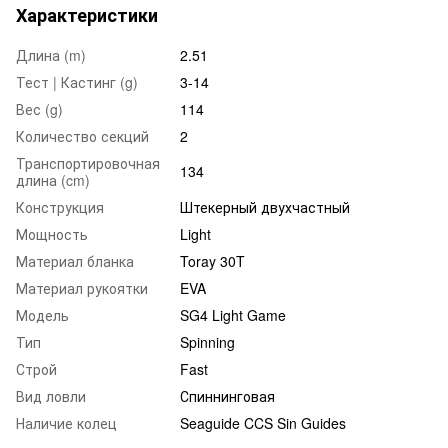
Характеристики
Длина (m)
2.51
Тест | Кастинг (g)
3-14
Вес (g)
114
Количество секций
2
Транспортировочная
134
длина (cm)
Конструкция
Штекерный двухчастный
Мощность
Light
Материал бланка
Toray 30T
Материал рукоятки
EVA
Модель
SG4 Light Game
Тип
Spinning
Строй
Fast
Вид ловли
Спиннинговая
Наличие колец
Seaguide CCS Sin Guides