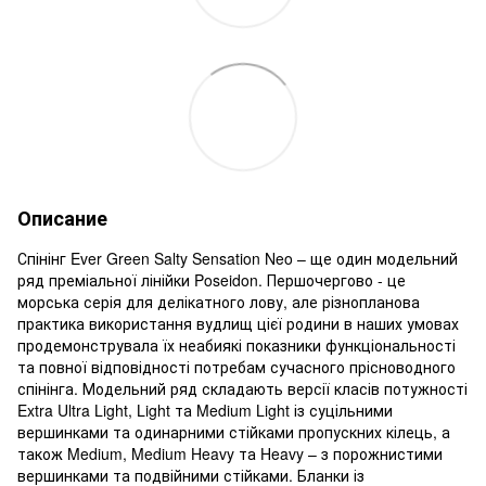
Описание
Спінінг Ever Green Salty Sensation Neo – ще один модельний
ряд преміальної лінійки Poseidon. Першочергово - це
морська серія для делікатного лову, але різнопланова
практика використання вудлищ цієї родини в наших умовах
продемонструвала їх неабиякі показники функціональності
та повної відповідності потребам сучасного прісноводного
спінінга. Модельний ряд складають версії класів потужності
Extra Ultra Light, Light та Medium Light із суцільними
вершинками та одинарними стійками пропускних кілець, а
також Medium, Medium Heavy та Heavy – з порожнистими
вершинками та подвійними стійками. Бланки із