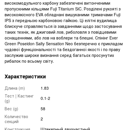
високомодульного карбону забезпечені витонченими
пропускними кільцями Fuji Titanium SiC. Розділені рукояті з
високоякісного EVA обладнані вишуканими тримачами Fuji
IPS з передньою карбоновою гайкою. Ці елітні вудилища
блискуче справляються із завданнями щодо застосування
таких технік, як джиговий лов, риболовля з повідцевими
оснащеннями, або лов на воблери та блешні. Спінінг Ever
Green Poseidon Salty Sensation Neo безперечно є прикладом
чудової функціональності та бездоганної якості і по праву
заслужив широке визнання серед багатьох просунутих
рибалок по всьому світу.
Характеристики
Длина (m)
1.83
Тест | Кастинг
0.1-2
(g)
Вес (g)
58
Количество
2
секций
Конструкция
Штекерный двухчастный