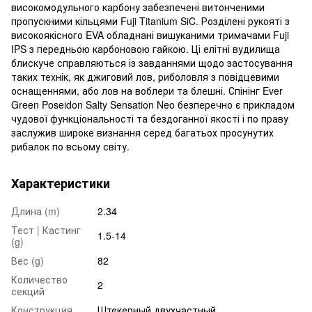
високомодульного карбону забезпечені витонченими
пропускними кільцями Fuji Titanium SiC. Розділені рукояті з
високоякісного EVA обладнані вишуканими тримачами Fuji
IPS з передньою карбоновою гайкою. Ці елітні вудилища
блискуче справляються із завданнями щодо застосування
таких технік, як джиговий лов, риболовля з повідцевими
оснащеннями, або лов на воблери та блешні. Спінінг Ever
Green Poseidon Salty Sensation Neo безперечно є прикладом
чудової функціональності та бездоганної якості і по праву
заслужив широке визнання серед багатьох просунутих
рибалок по всьому світу.
Характеристики
Длина (m)
2.34
Тест | Кастинг
1.5-14
(g)
Вес (g)
82
Количество
2
секций
Конструкция
Штекерный двухчастный