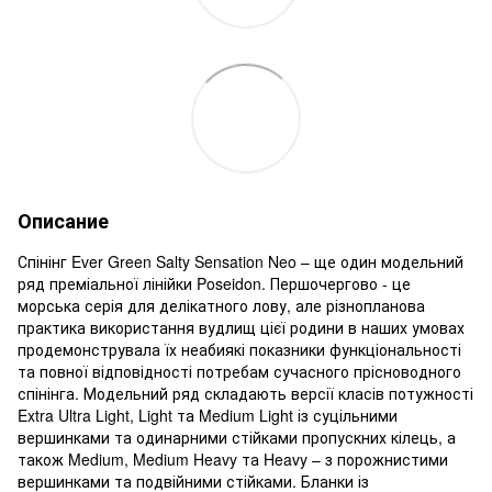
Описание
Спінінг Ever Green Salty Sensation Neo – ще один модельний
ряд преміальної лінійки Poseidon. Першочергово - це
морська серія для делікатного лову, але різнопланова
практика використання вудлищ цієї родини в наших умовах
продемонструвала їх неабиякі показники функціональності
та повної відповідності потребам сучасного прісноводного
спінінга. Модельний ряд складають версії класів потужності
Extra Ultra Light, Light та Medium Light із суцільними
вершинками та одинарними стійками пропускних кілець, а
також Medium, Medium Heavy та Heavy – з порожнистими
вершинками та подвійними стійками. Бланки із