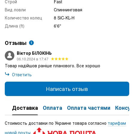
Строй
Fast
Вид ловли
Спиннинговая
Количество колец
8 SiC-KL-H
Длина (ft)
6'6"
Отзывы
1
Віктор БІЛОКІНЬ
06.10.2024 в 17:47
Товар надійшов раніше планового. Все хорошо
Ответить
Написать отзыв
Доставка
Оплата
Оплата частями
Консул
Стоимость доставки по Украине товара согласно
тарифам
новой почты