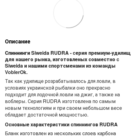
Описание
Спиннинги
Siweida
RUDRA
-
c
ерия премиум-удилищ
для
нашего
рынка, изготовленых совместно
c
Siweida
и
нашими спортсменами из команды
VoblerOk.
Так как удилище
розрабатывалось
для ловли, в
условиях украинской рыбалки оно прекрасно
подходит для лодочной ловли на джиг, а также
на
воблеры. Серия
RUDRA
изготовлена по самым
новым технологиям и при своем
небольшом
весе
обладает достаточной мощностью
.
Основные характеристики спиннингов RUDRA
Б
ланк и
зготовлен из
нескольких слоев карбона