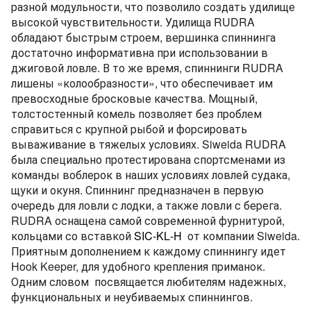
разной модульности
, что
позволил
о
создать удилище
высокой чувствительности
. Удилища
RUDRA
обладают быстрым строем, вершинка спиннинга
достаточно информативна при использовании в
джиговой ловле. В то же время, спиннинги
RUDRA
лишены «колообразности», что обеспечивает им
превосходные бросковые качества. Мощный,
толстостенный комель позволяет без проблем
справиться
с крупной рыбой и форсировать
вываживание в тяжелых условиях.
Siweida
RUDRA
была специально протестирована
спортсменами из
команды воблерок в наших условиях
ловлей
судака,
щуки и окуня
. Спиннинг предназначен в первую
очередь для ловли с лодки, а также ловли с берега.
RUDRA
оснащена самой современной фурнитурой
,
кольцами
со вставкой
S
IC
-
KL
-
H
от компании
Siweida
.
Приятным дополнением к каждому спиннингу идет
Hook Keeper, для удобного крепления приманок.
Одним словом
посвящается
любителям надежных,
функциональных и неубиваемых спиннингов.