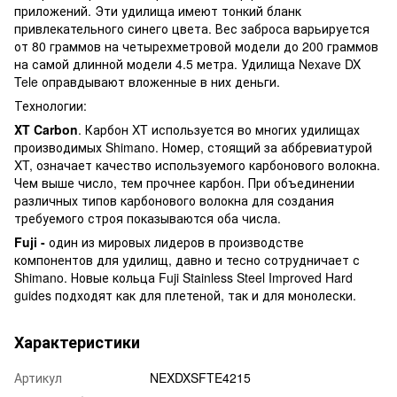
приложений. Эти удилища имеют тонкий бланк
привлекательного синего цвета. Вес заброса варьируется
от 80 граммов на четырехметровой модели до 200 граммов
на самой длинной модели 4.5 метра. Удилища Nexave DX
Tele оправдывают вложенные в них деньги.
Технологии:
XT Carbon
. Карбон XT используется во многих удилищах
производимых Shimano. Номер, стоящий за аббревиатурой
XT, означает качество используемого карбонового волокна.
Чем выше число, тем прочнее карбон. При объединении
различных типов карбонового волокна для создания
требуемого строя показываются оба числа.
Fuji
-
один из мировых лидеров в производстве
компонентов для удилищ, давно и тесно сотрудничает с
Shimano. Новые кольца Fuji Stainless Steel Improved Hard
guides подходят как для плетеной, так и для монолески.
Характеристики
Артикул
NEXDXSFTE4215