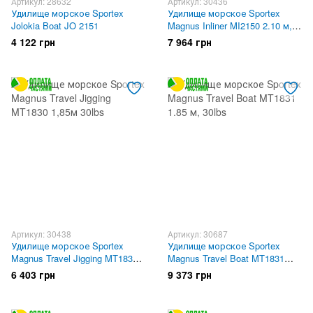
Артикул: 28632
Артикул: 30436
Удилище морское Sportex
Удилище морское Sportex
Jolokia Boat JO 2151
Magnus Inliner MI2150 2.10 м,
50lbs
4 122 грн
7 964 грн
Артикул: 30438
Артикул: 30687
Удилище морское Sportex
Удилище морское Sportex
Magnus Travel Jigging MT1830
Magnus Travel Boat MT1831
1,85м 30lbs
1.85 м, 30lbs
6 403 грн
9 373 грн