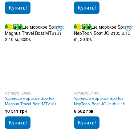
Купить!
Купить!
Артикул: 30688
Артикул: 31905
Удилище морское Sportex
Удилище морское Sportex
Magnus Travel Boat MT2131
NepTooN Boat JO 2135 2.15 m,
2.10 м, 30lbs
30 lbs
10 511 грн
6 502 грн
Купить!
Купить!