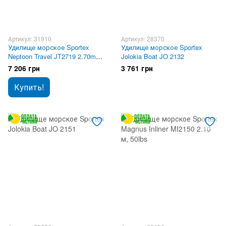
Артикул: 31910
Артикул: 28370
Удилище морское Sportex
Удилище морское Sportex
Neptoon Travel JT2719 2.70m
Jolokia Boat JO 2132
89-168g
7 206 грн
3 761 грн
Купить!