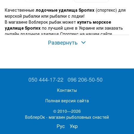
Качественные
лодочные удилища Sportex
(спортекс) для
морской рыбалки или рыбалки с лодки!
В магазине Воблерок рыбак может
купить морское
удилище Sportex
по лучшей цене в Украине или заказать
онлайн лодочное удилище Спортекс на нашем сайте.
Развернуть
050 444-17-22
096 206-50-50
Контакты
Полная версия сайта
© 2010—2026
В наличии дорогие, проверенные рыбаками-спортсменами
ВоблерОк - магазин рыболовных снастей
лодочные удилища Sportex Magnus Travel Boat, Sportex
Рус
Укр
Magnus Travel Jigging, морское удилище Sportex Magnus
Inliner
, которые вы можете
купить в магазине Воблерок