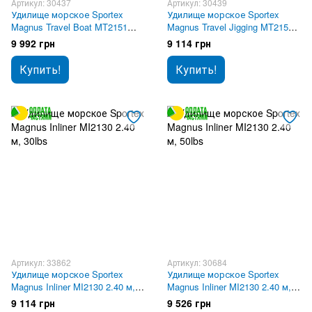
Артикул: 30437
Артикул: 30439
Удилище морское Sportex
Удилище морское Sportex
Magnus Travel Boat MT2151
Magnus Travel Jigging MT2150
2,10 м, 50lbs
2.10 м, 50lbs
9 992 грн
9 114 грн
Купить!
Купить!
Артикул: 33862
Артикул: 30684
Удилище морское Sportex
Удилище морское Sportex
Magnus Inliner MI2130 2.40 м,
Magnus Inliner MI2130 2.40 м,
30lbs
50lbs
9 114 грн
9 526 грн