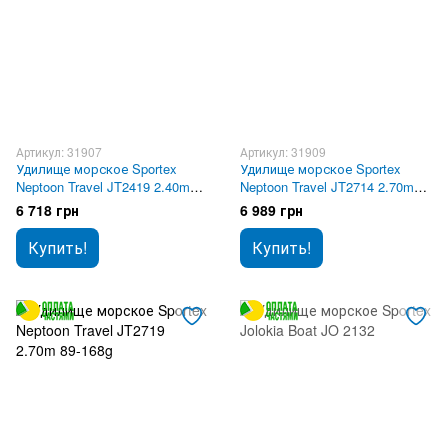
Артикул: 31907
Артикул: 31909
Удилище морское Sportex
Удилище морское Sportex
Neptoon Travel JT2419 2.40m
Neptoon Travel JT2714 2.70m
89-168g
71-98g
6 718 грн
6 989 грн
Купить!
Купить!