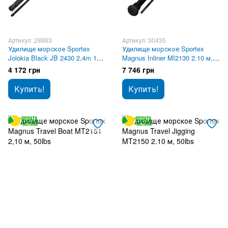
Артикул: 28883
Артикул: 30435
Удилище морское Sportex
Удилище морское Sportex
Jolokia Black JB 2430 2,4m 190-
Magnus Inliner MI2130 2.10 м,
400g
30lbs
4 172 грн
7 746 грн
Купить!
Купить!