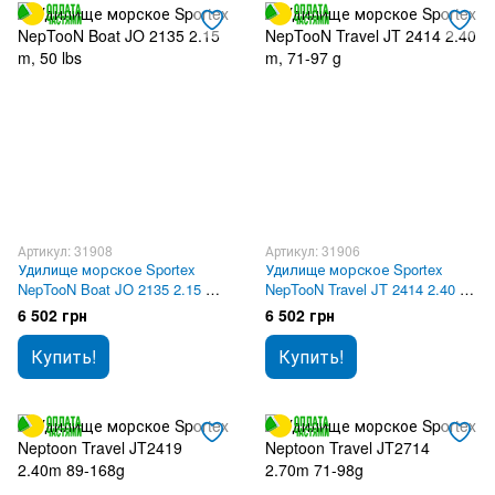
Артикул: 31908
Артикул: 31906
Удилище морское Sportex
Удилище морское Sportex
NepTooN Boat JO 2135 2.15 m,
NepTooN Travel JT 2414 2.40 m,
50 lbs
71-97 g
6 502 грн
6 502 грн
Купить!
Купить!