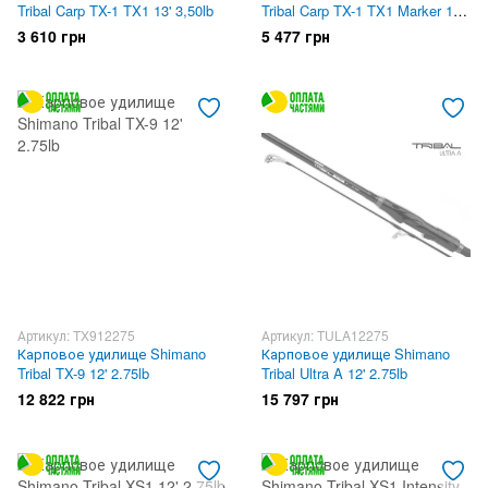
Tribal Carp TX-1 TX1 13' 3,50lb
Tribal Carp TX-1 TX1 Marker 13'
3,50lb
3 610 грн
5 477 грн
Артикул: TX912275
Артикул: TULA12275
Карповое удилище Shimano
Карповое удилище Shimano
Tribal TX-9 12' 2.75lb
Tribal Ultra A 12' 2.75lb
12 822 грн
15 797 грн