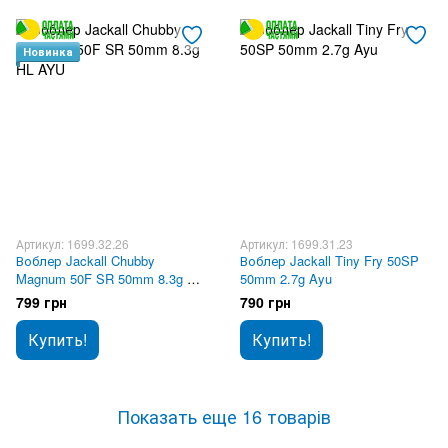
Новинка
Артикул: 1699.32.26
Артикул: 1699.31.23
Воблер Jackall Chubby
Воблер Jackall Tiny Fry 50SP
Magnum 50F SR 50mm 8.3g HL
50mm 2.7g Ayu
AYU
799 грн
790 грн
Купить!
Купить!
Показать еще 16 товарів