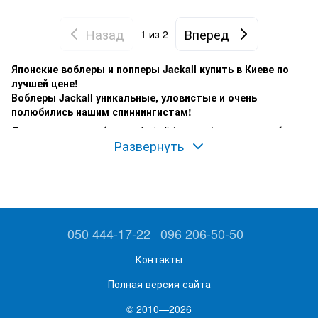
Назад
Вперед
1
из 2
Японские воблеры и попперы Jackall купить в Киеве по
лучшей цене!
Воблеры Jackall уникальные, уловистые и очень
полюбились нашим спиннингистам!
Лучшие модели воблеров Jackall (джакал), которые рыбак
Развернуть
может купить собраны в магазине Воблерок!
Купить воблеры Jackall (джакал)
или заказать онлайн на
сайте https://voblerok.ua.
В ассортименте популярные модели воблеров Jackall
(джакал):
050 444-17-22
096 206-50-50
Воблеры для ловли окуня купить Jackall Squad Minnow 65SP
(джакал сквад миннов), воблер Jackall Tiny Magallon (джакал
Контакты
тини магалон).
Полная версия сайта
И конечно же, один из лучших воблеров в категории цена –
качество это
Jackall Chubby 38
(джакал чабби)!
© 2010—2026
Купить воблер Jackall Chubby
в Киеве для вашей успешной