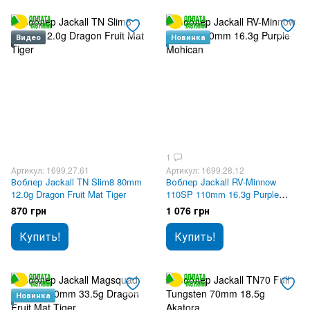
Видео
Новинка
1
Артикул: 1699.27.61
Артикул: 1699.28.12
Воблер Jackall TN Slim8 80mm
Воблер Jackall RV-Minnow
12.0g Dragon Fruit Mat Tiger
110SP 110mm 16.3g Purple
Mohican
870 грн
1 076 грн
Купить!
Купить!
Новинка