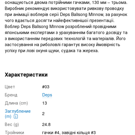
оснащуються двома потрійними гачками, 130 мм – трьома.
Виробник рекомендує використовувати ривкову проводку
при анімації воблерів серії Deps Balisong Minnow, за рахунок
чого вдається досягти найефективнішої презентації.
Воблер Deps Balisong Minnow розроблений провідними
японськими експертами з урахуванням багатого досвіду та
з використанням передових технологій та матеріалів. Його
застосування на риболовлі гарантує високу ймовірність
успіху при лові окуня щуки, судака та жереха.
Характеристики
Цвет
#03
Бренд
Deps
Длина (cm)
13
Заглубление
2
(m)
Вес (g)
24.8
Тройники
гачки #4, завідні кільця #3