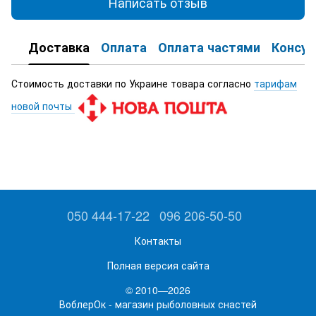
Написать отзыв
Доставка
Оплата
Оплата частями
Консул
Стоимость доставки по Украине товара согласно
тарифам
новой почты
050 444-17-22
096 206-50-50
Контакты
Полная версия сайта
© 2010—2026
ВоблерОк - магазин рыболовных снастей