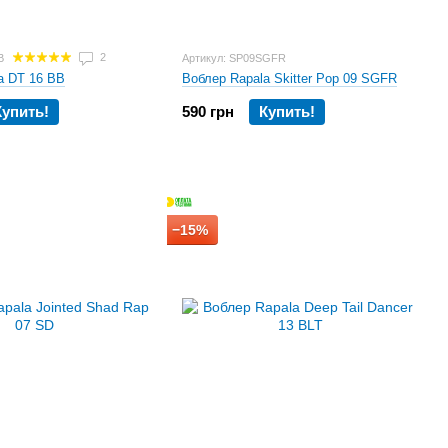
2
B
Артикул: SP09SGFR
a DT 16 BB
Воблер Rapala Skitter Pop 09 SGFR
Купить!
590 грн
Купить!
−15%