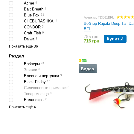
Acme
4
Bait Breath
4
Blue Fox
21
Артикул: TDD11BFL
CHEBURASHKA
4
Воблер Rapala Deep Tail Da
CONDOR
5
BFL
Craft Fish
9
795 грн
Купить!
Daiwa
3
716 грн
Deps
2
Показать ещё 36
Duel
2
Раздел
DUO
14
Evergreen
11
Воблеры
41
Видео
Fishingdrugs
13
Знижки
0
Fladen
3
Блесна и вертушки
3
Fresh Lures
5
Black Friday
10
Golden Mean
1
Силиконовые приманки
0
Jackall
39
Товар месяца
0
Jackson
1
Балансиры
8
Jaxon
59
Морские силиконовые
Показать ещё 4
приманки
0
Keitech
38
Приманки ручной работы
0
Live Target
2
Блесна
0
LUNKER CITY
7
Поролоновые приманки
0
Mann's
12