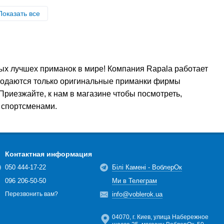
Показать все
ых лучшех приманок в мире! Компания Rapala работает
продаются только оригинальные приманки фирмы
риезжайте, к нам в магазине чтобы посмотреть,
 спортсменами.
Контактная информация
050 444-17-22
Білі Камені - ВоблерОк
096 206-50-50
Ми в Телеграм
info@voblerok.ua
Перезвонить вам?
04070, г. Киев, улица Набережное