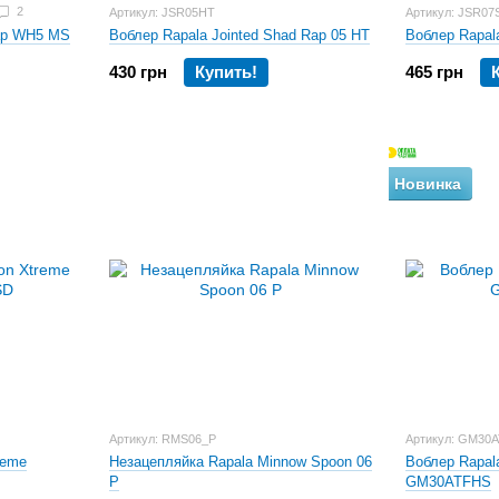
2
Артикул: JSR05HT
Артикул: JSR07
Rap WH5 MS
Воблер Rapala Jointed Shad Rap 05 HT
Воблер Rapal
430 грн
Купить!
465 грн
Новинка
Артикул: RMS06_P
Артикул: GM30
reme
Незацепляйка Rapala Minnow Spoon 06
Воблер Rapala
P
GM30ATFHS