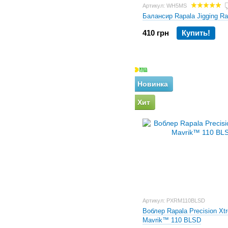
Megabass
54
Артикул: WH5MS
Mepps
42
Балансир Rapala Jigging 
Nada.r
2
O.S.P.
23
410 грн
Купить!
Pontoon 21
2
Queen Fishing
5
Rapala
52
Reins
17
Rublex
4
Новинка
Savage Gear
7
Хит
Sawamura
8
Select
33
Smith
7
SV-fishing
2
SV Fishing
1
VIKING FISHING
23
VIVERRA
3
Williams
4
Yo-Zuri
3
ZipBaits
16
Артикул: PXRM110BLSD
ТМ "Проф Монтаж"
33
Воблер Rapala Precision Xt
Mavrik™ 110 BLSD