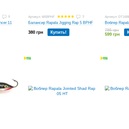
6
3
Артикул: W5BPHF
Артикул: DT16B
ncer 11
Балансир Rapala Jigging Rap 5 BPHF
Воблер Rapal
785 грн
380 грн
Купить!
599 грн