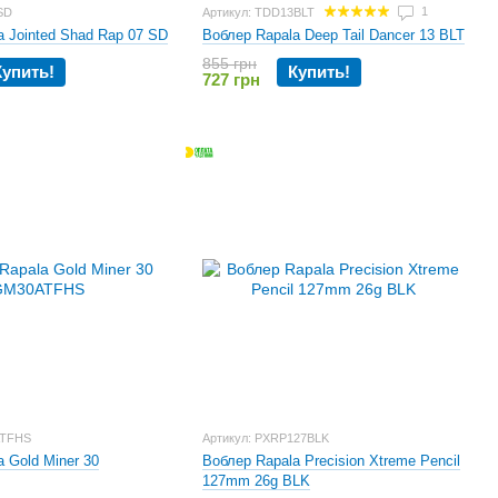
1
SD
Артикул: TDD13BLT
a Jointed Shad Rap 07 SD
Воблер Rapala Deep Tail Dancer 13 BLT
855 грн
Купить!
Купить!
727 грн
ATFHS
Артикул: PXRP127BLK
 Gold Miner 30
Воблер Rapala Precision Xtreme Pencil
127mm 26g BLK