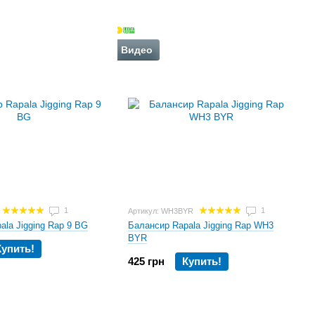
Видео
1
1
Артикул: WH3BYR
ala Jigging Rap 9 BG
Балансир Rapala Jigging Rap WH3
BYR
Купить!
425 грн
Купить!