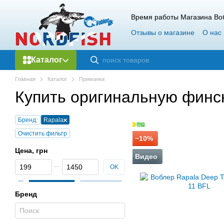
Перейти к основному контенту
Время работы Магазина Воб
Отзывы о магазине
О нас
Каталог
Главная
Каталог
Приманки
Купить оригинальную финс
Бренд:
Rapala
Очистить фильтр
−10%
Цена, грн
Видео
От Цена, грн
До Цена, грн
OK
Бренд