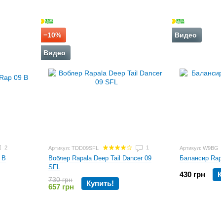
−10%
Видео
Видео
2
1
Артикул: TDD09SFL
Артикул: W9BG
 B
Воблер Rapala Deep Tail Dancer 09
Балансир Rap
SFL
430 грн
730 грн
Купить!
657 грн