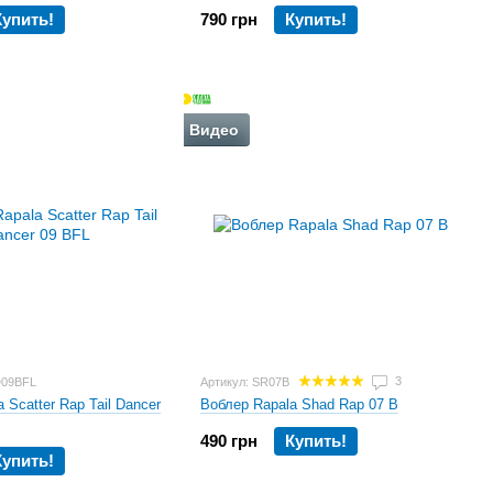
Купить!
790 грн
Купить!
Видео
3
D09BFL
Артикул: SR07B
 Scatter Rap Tail Dancer
Воблер Rapala Shad Rap 07 B
490 грн
Купить!
Купить!