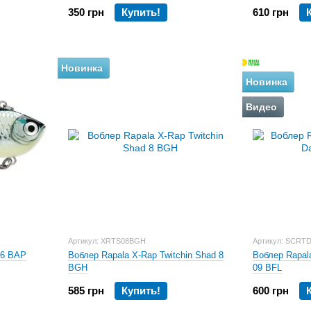
350 грн
Купить!
610 грн
Новинка
Новинка
Видео
Артикул: XRTS08BGH
Артикул: SCRT
06 BAP
Воблер Rapala X-Rap Twitchin Shad 8
Воблер Rapala
BGH
09 BFL
585 грн
Купить!
600 грн