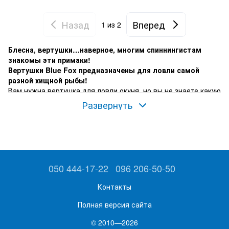
Назад
Вперед
1
из 2
Блесна, вертушки…наверное, многим спиннингистам
знакомы эти примаки!
Вертушки Blue Fox предназначены для ловли самой
разной хищной рыбы!
Вам нужна вертушка для ловли окуня, но вы не знаете какую
купить вертушку
?
Развернуть
050 444-17-22
096 206-50-50
Контакты
Полная версия сайта
© 2010—2026