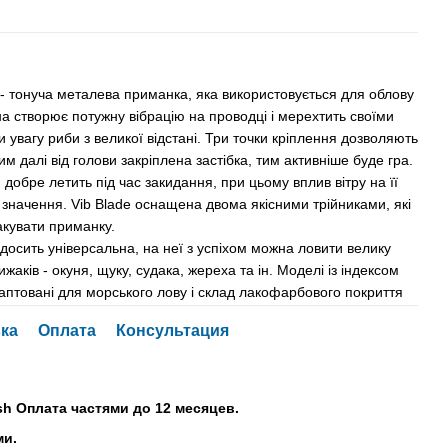
- тонуча металева приманка, яка використовується для облову
а створює потужну вібрацію на проводці і мерехтить своїми
увагу риби з великої відстані. Три точки кріплення дозволяють
им далі від голови закріплена застібка, тим активніше буде гра.
добре летить під час закидання, при цьому вплив вітру на її
 значення. Vib Blade оснащена двома якісними трійниками, які
акувати приманку.
досить універсальна, на неї з успіхом можна ловити велику
жаків - окуня, щуку, судака, жереха та ін. Моделі із індексом
аптовані для морського лову і склад лакофарбового покриття
ка
Оплата
Консультация
sh Оплата частями до 12 месяцев.
ми.