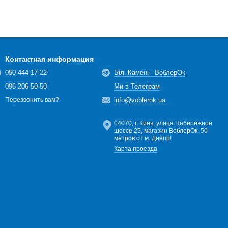
Контактная информация
050 444-17-22
Білі Камені - ВоблерОк
096 206-50-50
Ми в Телеграм
info@voblerok.ua
Перезвонить вам?
04070, г. Киев, улица Набережное
шоссе 25, магазин ВоблерОк, 50
метров от м. Днепр!
Карта проезда