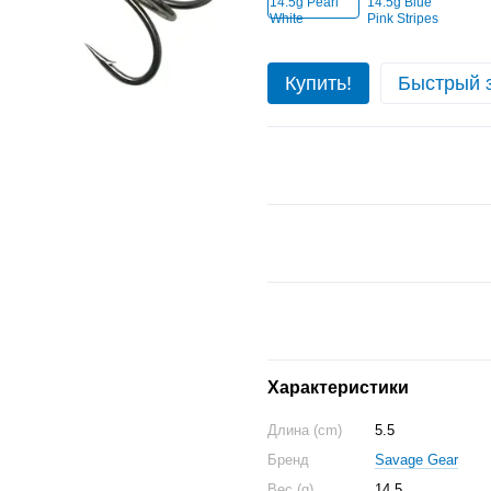
Купить!
Быстрый 
Характеристики
Длина (cm)
5.5
Бренд
Savage Gear
Вес (g)
14.5