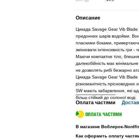
Описание
Цикада Savage Gear Vib Blade 
придонних шарів водойми. Вон
пласкими боками, привертаючи 
змінювати інтенсивність гри - ч
Маючи компактне тіло, блешня 
далекобійність має мінімальне
не дозволять рибі безкарно ат
Цикада Savage Gear Vib Blade 
різноманітність прісноводних хи
SW мають забарвлення, які ад
більш стійкий до солоної воді.
Оплата частями
Достав
В магазине Воблерок-Nordfi
Как оформить оплату частя