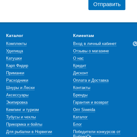
Отправить
Каталог
Клиентам
Комплекты
Вход в личный кабинет
Удилища
Отзывы о магазине
Катушки
О нас
Карп Фидер
Кредит
Приманки
Дисконт
Расходники
Оплата и Доставка
Шнуры и Лески
Контакты
Аксессуары
Бренды
Экипировка
Гарантия и возврат
Кемпинг и туризм
Опт Siweida
Тубусы и чехлы
Каталог
Прикормка и бойлы
Блог
Для рыбалки в Норвегии
Победители конкурсов от
ВоблерОк