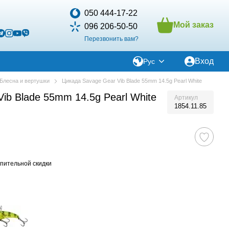
050 444-17-22
Мой заказ
096 206-50-50
Перезвонить вам?
Вход
Рус
Блесна и вертушки
Цикада Savage Gear Vib Blade 55mm 14.5g Pearl White
ib Blade 55mm 14.5g Pearl White
Артикул
1854.11.85
пительной скидки