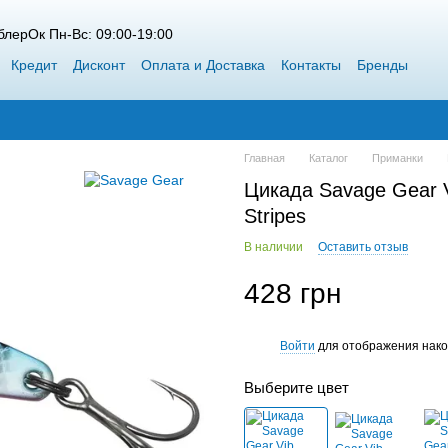
лерОк Пн-Вс: 09:00-19:00
Кредит
Дисконт
Оплата и Доставка
Контакты
Бренды
 Siweida
Каталог
Блог
Победители конкурсов от ВоблерОк
Главная
Каталог
Приманки
Цикада Savage Gear V
Stripes
В наличии
Оставить отзыв
428 грн
Войти
для отображения нако
%
Выберите цвет