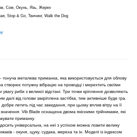
ак, Сом, Окунь, Язь, Жерех
я, Stop & Go, Твичинг, Walk the Dog
ar
- тонуча металева приманка, яка використовується для облову
а створює потужну вібрацію на проводці і мерехтить своїми
увагу риби з великої відстані. Три точки кріплення дозволяють
им далі від голови закріплена застібка, тим активніше буде гра.
добре летить під час закидання, при цьому вплив вітру на її
 значення. Vib Blade оснащена двома якісними трійниками, які
акувати приманку.
досить універсальна, на неї з успіхом можна ловити велику
жаків - окуня, щуку, судака, жереха та ін. Моделі із індексом