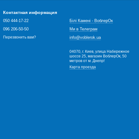
Контактная информация
050 444-17-22
Білі Камені - ВоблерОк
096 206-50-50
Ми в Телеграм
info@voblerok.ua
Перезвонить вам?
04070, г. Киев, улица Набережное
шоссе 25, магазин ВоблерОк, 50
метров от м. Днепр!
Карта проезда