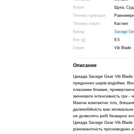
Клюет
Щука, Суд
Техника проводки
Равномерна
Техника ловли
Кастинг
Бренд
Savage Ge
Вес (g)
8.5
Серия
Vib Blade
Описание
Цикада Savage Gear Vib Blade 
придонних шарів водойми. Вон
пласкими боками, привертаючи 
змінювати інтенсивність гри - ч
Маючи компактне тіло, блешня 
далекобійність має мінімальне
не дозволять рибі безкарно ат
Цикада Savage Gear Vib Blade 
різноманітність прісноводних хи