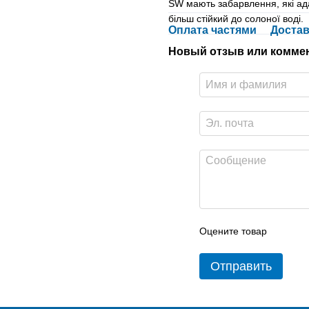
SW мають забарвлення, які ад
більш стійкий до солоної воді.
Оплата частями
Достав
Новый отзыв или комме
Оцените товар
Отправить