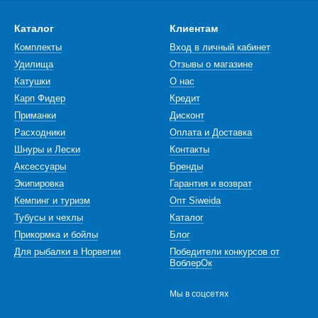
Каталог
Клиентам
Комплекты
Вход в личный кабинет
Удилища
Отзывы о магазине
Катушки
О нас
Карп Фидер
Кредит
Приманки
Дисконт
Расходники
Оплата и Доставка
Шнуры и Лески
Контакты
Аксессуары
Бренды
Экипировка
Гарантия и возврат
Кемпинг и туризм
Опт Siweida
Тубусы и чехлы
Каталог
Прикормка и бойлы
Блог
Для рыбалки в Норвегии
Победители конкурсов от
ВоблерОк
Мы в соцсетях