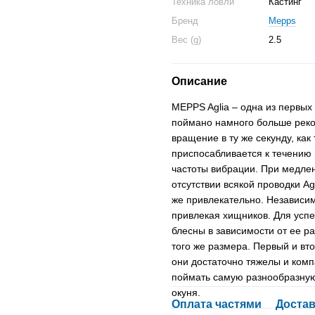
Техника ловли
Кастинг
Бренд
Mepps
Вес (g)
2.5
Описание
MEPPS Aglia – одна из первых
поймано намного больше реко
вращение в ту же секунду, как
приспосабливается к течению в
частоты вибрации. При медлен
отсутствии всякой проводки A
же привлекательно. Независимо
привлекая хищников. Для усп
блесны в зависимости от ее р
того же размера. Первый и вт
они достаточно тяжелы и комп
поймать самую разнообразную 
окуня.
Оплата частями
Достав