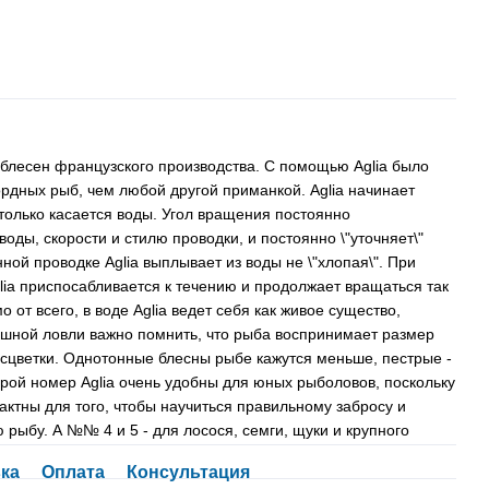
 блесен французского производства. С помощью Aglia было
рдных рыб, чем любой другой приманкой. Aglia начинает
 только касается воды. Угол вращения постоянно
оды, скорости и стилю проводки, и постоянно \"уточняет\"
ной проводке Aglia выплывает из воды не \"хлопая\". При
glia приспосабливается к течению и продолжает вращаться так
 от всего, в воде Aglia ведет себя как живое существо,
ешной ловли важно помнить, что рыба воспринимает размер
асцветки. Однотонные блесны рыбе кажутся меньше, пестрые -
орой номер Aglia очень удобны для юных рыболовов, поскольку
актны для того, чтобы научиться правильному забросу и
рыбу. А №№ 4 и 5 - для лосося, семги, щуки и крупного
ка
Оплата
Консультация