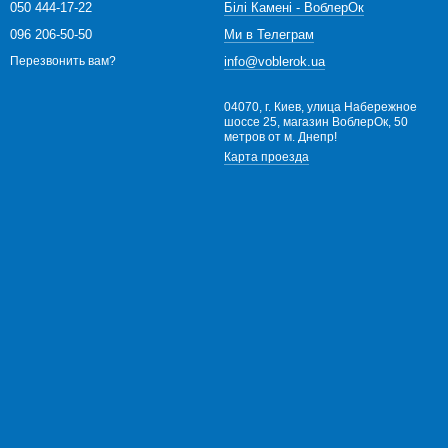
050 444-17-22
Білі Камені - ВоблерОк
096 206-50-50
Ми в Телеграм
info@voblerok.ua
Перезвонить вам?
04070, г. Киев, улица Набережное
шоссе 25, магазин ВоблерОк, 50
метров от м. Днепр!
Карта проезда