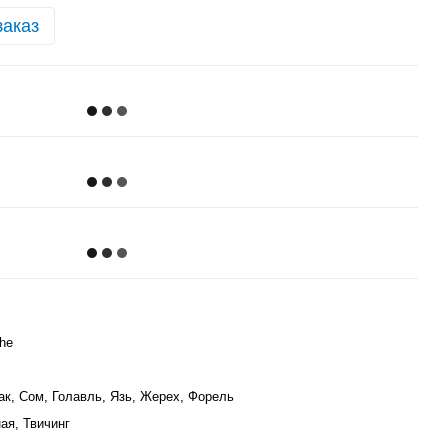
заказ
he
ак, Сом, Голавль, Язь, Жерех, Форель
ая, Твичинг