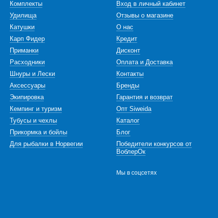
Комплекты
Вход в личный кабинет
Удилища
Отзывы о магазине
Катушки
О нас
Карп Фидер
Кредит
Приманки
Дисконт
Расходники
Оплата и Доставка
Шнуры и Лески
Контакты
Аксессуары
Бренды
Экипировка
Гарантия и возврат
Кемпинг и туризм
Опт Siweida
Тубусы и чехлы
Каталог
Прикормка и бойлы
Блог
Для рыбалки в Норвегии
Победители конкурсов от
ВоблерОк
Мы в соцсетях