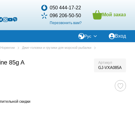
050 444-17-22
Мой заказ
096 206-50-50
Перезвонить вам?
Вход
Рус
 Норвегии
Джиг-головки и грузики для морской рыбалки
ine 85g A
Артикул
GJ-VXA085A
пительной скидки