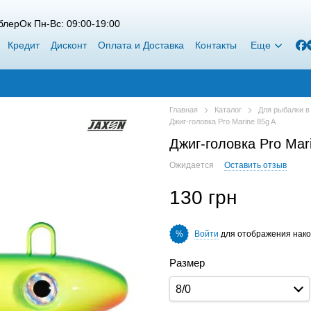
лерОк Пн-Вс: 09:00-19:00
Кредит
Дисконт
Оплата и Доставка
Контакты
Еще
Главная
Каталог
Для рыбалки в
Джиг-головка Pro Marine 85g A
Джиг-головка Pro Mar
Ожидается
Оставить отзыв
130 грн
Войти
для отображения нако
%
Размер
8/0