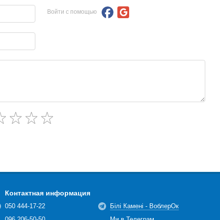
Войти с помощью
Контактная информация
050 444-17-22
Білі Камені - ВоблерОк
096 206-50-50
Ми в Телеграм